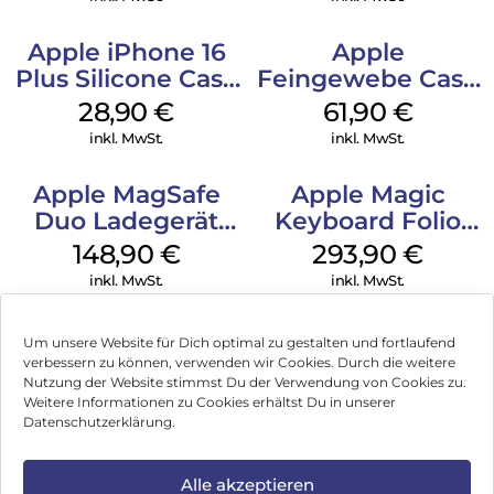
Apple iPhone 16
Apple
Plus Silicone Case
Feingewebe Case
MagSafe Black
iPhone 15 Pro
28,90
€
61,90
€
MagSafe Schwarz
inkl. MwSt.
inkl. MwSt.
Apple MagSafe
Apple Magic
Duo Ladegerät
Keyboard Folio
Weiß
iPad 10.9″ (10.Gen.)
148,90
€
293,90
€
Weiß
inkl. MwSt.
inkl. MwSt.
Um unsere Website für Dich optimal zu gestalten und fortlaufend
verbessern zu können, verwenden wir Cookies. Durch die weitere
Nutzung der Website stimmst Du der Verwendung von Cookies zu.
Impressum
Weitere Informationen zu Cookies erhältst Du in unserer
Datenschutzerklärung.
AGB
Datenschutz
Alle akzeptieren