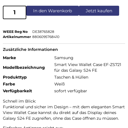
In den Warenkorb
Jetzt kaufen
WEEE Reg No
DE38765828
Artikelnummer
8806095768410
Zusätzliche Informationen
Marke
Samsung
Smart View Wallet Case EF-ZS721
Modellbezeichnung
für das Galaxy S24 FE
Produkttyp
Taschen & Hüllen
Farbe
Weiß
Verfügbarkeit
sofort verfügbar
Schnell im Blick:
Funktional und sicher im Design – mit dem eleganten Smart
View Wallet Case kannst du direkt auf das Display deines
Galaxy S24 FE zugreifen, ohne das Case öffnen zu müssen.
Einfaches Antippen reicht aus: