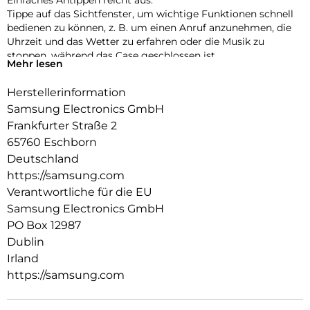
Tippe auf das Sichtfenster, um wichtige Funktionen schnell
bedienen zu können, z. B. um einen Anruf anzunehmen, die
Uhrzeit und das Wetter zu erfahren oder die Musik zu
stoppen, während das Case geschlossen ist.
Mehr lesen
Mit deinem Smartphone Wichtiges sicher aufbewahren:
Herstellerinformation
Stecke deine häufig genutzten Karten einfach in das
Kartenfach deines Smart View Wallet Case, damit sie
Samsung Electronics GmbH
griffbereit und sicher verstaut sind.
Frankfurter Straße 2
65760 Eschborn
Deutschland
https://samsung.com
Verantwortliche für die EU
Samsung Electronics GmbH
PO Box 12987
Dublin
Irland
https://samsung.com