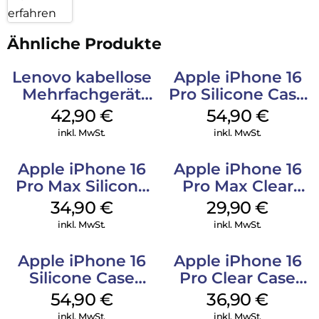
erfahren
Ähnliche Produkte
Lenovo kabellose
Apple iPhone 16
Mehrfachgerät
Pro Silicone Case
Luna Grey
MagSafe Black
42,90
€
54,90
€
inkl. MwSt.
inkl. MwSt.
Apple iPhone 16
Apple iPhone 16
Pro Max Silicone
Pro Max Clear
Case MagSafe
Case MagSafe
34,90
€
29,90
€
Denim
Transparent
inkl. MwSt.
inkl. MwSt.
Apple iPhone 16
Apple iPhone 16
Silicone Case
Pro Clear Case
MagSafe Lake
MagSafe
54,90
€
36,90
€
Green
Transparent
inkl. MwSt.
inkl. MwSt.