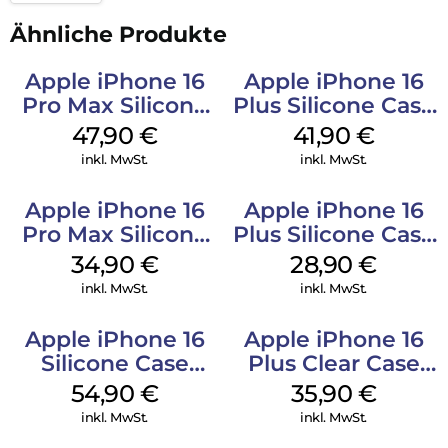
Ähnliche Produkte
Apple iPhone 16
Apple iPhone 16
Pro Max Silicone
Plus Silicone Case
Case MagSafe
MagSafe Stone
47,90
€
41,90
€
Black
Gray
inkl. MwSt.
inkl. MwSt.
Apple iPhone 16
Apple iPhone 16
Pro Max Silicone
Plus Silicone Case
Case MagSafe
MagSafe Black
34,90
€
28,90
€
Denim
inkl. MwSt.
inkl. MwSt.
Apple iPhone 16
Apple iPhone 16
Silicone Case
Plus Clear Case
MagSafe Black
MagSafe
54,90
€
35,90
€
Transparent
inkl. MwSt.
inkl. MwSt.