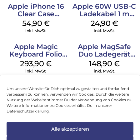
Apple iPhone 16
Apple 60W USB-C
Clear Case
Ladekabel 1 m
MagSafe
Weiß
54,90
€
24,90
€
Transparent
inkl. MwSt.
inkl. MwSt.
Apple Magic
Apple MagSafe
Keyboard Folio
Duo Ladegerät
iPad 10.9″ (10.Gen.)
Weiß
293,90
€
148,90
€
Weiß
inkl. MwSt.
inkl. MwSt.
Um unsere Website für Dich optimal zu gestalten und fortlaufend
verbessern zu können, verwenden wir Cookies. Durch die weitere
Nutzung der Website stimmst Du der Verwendung von Cookies zu.
Impressum
Weitere Informationen zu Cookies erhältst Du in unserer
Datenschutzerklärung.
AGB
Datenschutz
Alle akzeptieren
Vertrag widerrufen