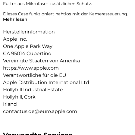
Futter aus Mikrofaser zusätzlichen Schutz.
Dieses Case funktioniert nahtlos mit der Kamerasteuerung.
Mehr lesen
Es kommt mit Saphirglas mit einer leitenden Schicht, die die
Bewegungen deines Fingers zur Kamerasteuerung
Herstellerinformation
überträgt.
Apple Inc.
Mit integrierten Magneten, die sich perfekt am iPhone 16
One Apple Park Way
ausrichten, hält das Case ganz einfach und sorgt für
CA 95014 Cupertino
schnelleres kabel­loses Laden. Lass dein iPhone beim Laden
einfach im Case und docke dein MagSafe Ladegerät an oder
Vereinigte Staaten von Amerika
leg es auf dein Qi2 oder Qi zertifiziertes Ladegerät.
https://www.apple.com
Verantwortliche für die EU
Wie jedes von Apple entwickelte Case durchläuft es im Laufe
Apple Distribution International Ltd
des Design‑ und Fertigungs­prozesses Tausende von
Teststunden. Deshalb sieht es nicht nur großartig aus,
Hollyhill Industrial Estate
sondern ist auch dafür gemacht, dein iPhone vor Kratzern
Hollyhill, Cork
und bei Stürzen zu schützen.
Irland
contactus.de@euro.apple.com