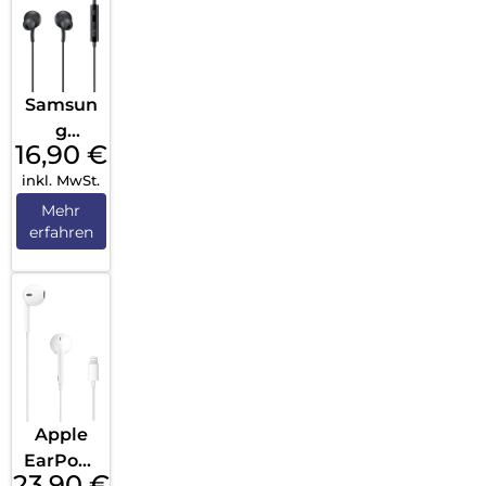
Samsun
g
16,90
€
Earpho
inkl. MwSt.
nes 3,5
mm
Mehr
erfahren
Schwar
z
Apple
EarPods
23,90
€