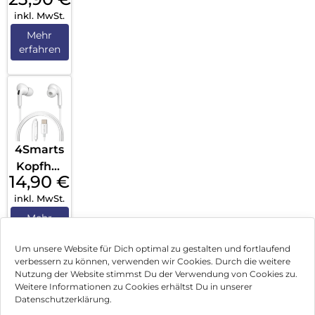
Lightni
inkl. MwSt.
ng
Anschlu
Mehr
erfahren
ss Weiß
4Smarts
Kopfhör
14,90
€
er
inkl. MwSt.
Melody
Digital
Mehr
erfahren
USB-C
Um unsere Website für Dich optimal zu gestalten und fortlaufend
Weiß
verbessern zu können, verwenden wir Cookies. Durch die weitere
Nutzung der Website stimmst Du der Verwendung von Cookies zu.
Impressum
Weitere Informationen zu Cookies erhältst Du in unserer
Datenschutzerklärung.
AGB