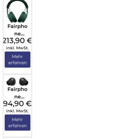
Fairpho
ne
213,90
€
Fairbud
inkl. MwSt.
s XL
(2025)
Mehr
erfahren
Forest
Green
Fairpho
ne
94,90
€
Fairbud
inkl. MwSt.
s True
Wireles
Mehr
erfahren
s
Earbuds