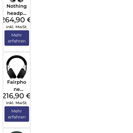
Nothing
headph
264,90
€
one (1)
inkl. MwSt.
Weiß
Mehr
erfahren
Fairpho
ne
216,90
€
Fairbud
inkl. MwSt.
s XL
(2025)
Mehr
erfahren
Horizon
Black