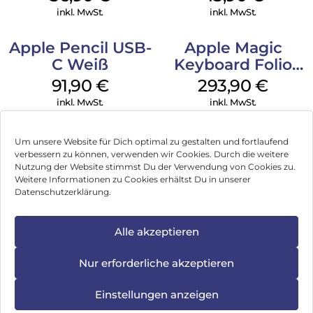
Transparent
inkl. MwSt.
inkl. MwSt.
Apple Pencil USB-
Apple Magic
C Weiß
Keyboard Folio
iPad 10.9″ (10.Gen.)
91,90
€
293,90
€
Weiß
inkl. MwSt.
inkl. MwSt.
Um unsere Website für Dich optimal zu gestalten und fortlaufend
verbessern zu können, verwenden wir Cookies. Durch die weitere
Nutzung der Website stimmst Du der Verwendung von Cookies zu.
Impressum
Weitere Informationen zu Cookies erhältst Du in unserer
Datenschutzerklärung.
AGB
Datenschutz
Alle akzeptieren
Vertrag widerrufen
Nur erforderliche akzeptieren
Hinweis zur Batterieentsorgung
Einstellungen anzeigen
Newsletter