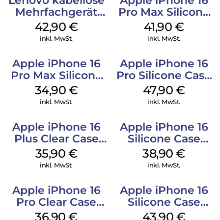
Lenovo kabellose
Apple iPhone 16
Mehrfachgerät
Pro Max Silicone
Luna Grey
Case MagSafe
42,90
€
41,90
€
Ultramarine
inkl. MwSt.
inkl. MwSt.
Apple iPhone 16
Apple iPhone 16
Pro Max Silicone
Pro Silicone Case
Case MagSafe
MagSafe Denim
34,90
€
47,90
€
Denim
inkl. MwSt.
inkl. MwSt.
Apple iPhone 16
Apple iPhone 16
Plus Clear Case
Silicone Case
MagSafe
MagSafe
35,90
€
38,90
€
Transparent
Ultramarine
inkl. MwSt.
inkl. MwSt.
Apple iPhone 16
Apple iPhone 16
Pro Clear Case
Silicone Case
MagSafe
MagSafe Plum
36,90
€
43,90
€