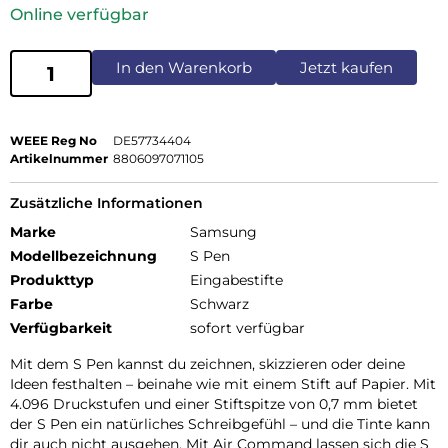
Online verfügbar
In den Warenkorb
Jetzt kaufen
WEEE Reg No
DE57734404
Artikelnummer
8806097071105
Zusätzliche Informationen
Marke
Samsung
Modellbezeichnung
S Pen
Produkttyp
Eingabestifte
Farbe
Schwarz
Verfügbarkeit
sofort verfügbar
Mit dem S Pen kannst du zeichnen, skizzieren oder deine
Ideen festhalten – beinahe wie mit einem Stift auf Papier. Mit
4.096 Druckstufen und einer Stiftspitze von 0,7 mm bietet
der S Pen ein natürliches Schreibgefühl – und die Tinte kann
dir auch nicht ausgehen. Mit Air Command lassen sich die S