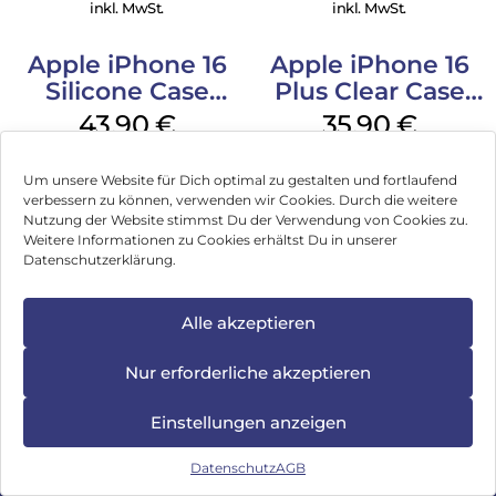
Transparent
inkl. MwSt.
inkl. MwSt.
Apple iPhone 16
Apple iPhone 16
Silicone Case
Plus Clear Case
MagSafe Plum
MagSafe
43,90
€
35,90
€
Transparent
inkl. MwSt.
inkl. MwSt.
Um unsere Website für Dich optimal zu gestalten und fortlaufend
verbessern zu können, verwenden wir Cookies. Durch die weitere
Apple iPhone 16
Apple Magic
Nutzung der Website stimmst Du der Verwendung von Cookies zu.
Silicone Case
Keyboard Folio
Weitere Informationen zu Cookies erhältst Du in unserer
MagSafe Lake
iPad 10.9″ (10.Gen.)
54,90
€
293,90
€
Datenschutzerklärung.
Green
Weiß
inkl. MwSt.
inkl. MwSt.
Alle akzeptieren
Nur erforderliche akzeptieren
Impressum
Einstellungen anzeigen
AGB
Datenschutz
AGB
Datenschutz