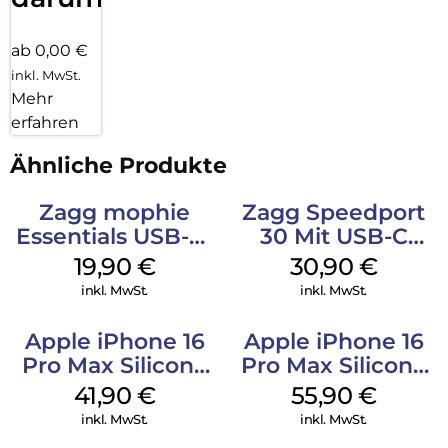
ab 0,00 €
inkl. MwSt.
Mehr
erfahren
Ähnliche Produkte
Zagg mophie
Zagg Speedport
Essentials USB-C-
30 Mit USB-C
20W Charger PD
Kabel Weiß
19,90
€
30,90
€
Weiß
inkl. MwSt.
inkl. MwSt.
Apple iPhone 16
Apple iPhone 16
Pro Max Silicone
Pro Max Silicone
Case MagSafe
Case MagSafe
41,90
€
55,90
€
Ultramarine
Stone Gray
inkl. MwSt.
inkl. MwSt.