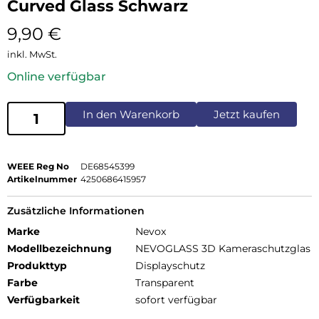
Curved Glass Schwarz
9,90
€
inkl. MwSt.
Online verfügbar
In den Warenkorb
Jetzt kaufen
WEEE Reg No
DE68545399
Artikelnummer
4250686415957
Zusätzliche Informationen
Marke
Nevox
Modellbezeichnung
NEVOGLASS 3D Kameraschutzglas
Produkttyp
Displayschutz
Farbe
Transparent
Verfügbarkeit
sofort verfügbar