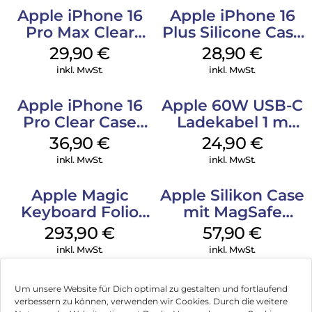
Apple iPhone 16
Apple iPhone 16
Pro Max Clear
Plus Silicone Case
Case MagSafe
MagSafe Black
29,90
€
28,90
€
Transparent
inkl. MwSt.
inkl. MwSt.
Apple iPhone 16
Apple 60W USB-C
Pro Clear Case
Ladekabel 1 m
MagSafe
Weiß
36,90
€
24,90
€
Transparent
inkl. MwSt.
inkl. MwSt.
Apple Magic
Apple Silikon Case
Keyboard Folio
mit MagSafe
iPad 10.9″ (10.Gen.)
iPhone 14 Pro
293,90
€
57,90
€
Weiß
(PRODUCT)RED
inkl. MwSt.
inkl. MwSt.
Um unsere Website für Dich optimal zu gestalten und fortlaufend
verbessern zu können, verwenden wir Cookies. Durch die weitere