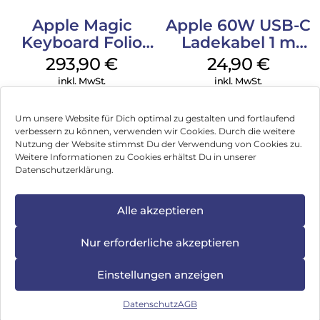
Apple Magic
Apple 60W USB-C
Keyboard Folio
Ladekabel 1 m
iPad 10.9″ (10.Gen.)
Weiß
293,90
€
24,90
€
Weiß
inkl. MwSt.
inkl. MwSt.
Um unsere Website für Dich optimal zu gestalten und fortlaufend
verbessern zu können, verwenden wir Cookies. Durch die weitere
Nutzung der Website stimmst Du der Verwendung von Cookies zu.
Weitere Informationen zu Cookies erhältst Du in unserer
Impressum
Datenschutzerklärung.
AGB
Alle akzeptieren
Datenschutz
Vertrag widerrufen
Nur erforderliche akzeptieren
Hinweis zur Batterieentsorgung
Einstellungen anzeigen
Newsletter
Datenschutz
AGB
©
2026
, Brodos AG – All Rights Reserved.