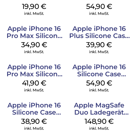
20W Charger PD
MagSafe Black
19,90
€
54,90
€
Weiß
inkl. MwSt.
inkl. MwSt.
Apple iPhone 16
Apple iPhone 16
Pro Max Silicone
Plus Silicone Case
Case MagSafe
MagSafe Plum
34,90
€
39,90
€
Denim
inkl. MwSt.
inkl. MwSt.
Apple iPhone 16
Apple iPhone 16
Pro Max Silicone
Silicone Case
Case MagSafe
MagSafe Lake
41,90
€
54,90
€
Ultramarine
Green
inkl. MwSt.
inkl. MwSt.
Apple iPhone 16
Apple MagSafe
Silicone Case
Duo Ladegerät
MagSafe
Weiß
38,90
€
148,90
€
Ultramarine
inkl. MwSt.
inkl. MwSt.