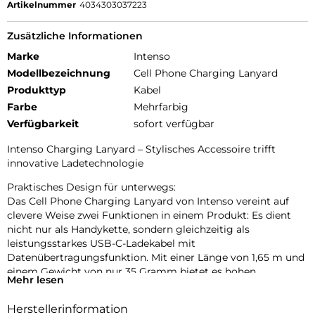
Artikelnummer
4034303037223
Zusätzliche Informationen
Marke
Intenso
Modellbezeichnung
Cell Phone Charging Lanyard
Produkttyp
Kabel
Farbe
Mehrfarbig
Verfügbarkeit
sofort verfügbar
Intenso Charging Lanyard – Stylisches Accessoire trifft
innovative Ladetechnologie
Praktisches Design für unterwegs:
Das Cell Phone Charging Lanyard von Intenso vereint auf
clevere Weise zwei Funktionen in einem Produkt: Es dient
nicht nur als Handykette, sondern gleichzeitig als
leistungsstarkes USB-C-Ladekabel mit
Datenübertragungsfunktion. Mit einer Länge von 1,65 m und
einem Gewicht von nur 35 Gramm bietet es hohen
Mehr lesen
Tragekomfort und optimale Bewegungsfreiheit – ob beim
Stadtbummel, auf Reisen oder im Büroalltag. Dank der
Herstellerinformation
verstellbaren Länge lässt sich das Lanyard individuell