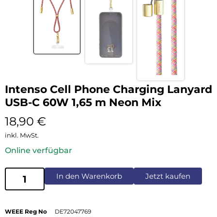
Intenso Cell Phone Charging Lanyard
USB-C 60W 1,65 m Neon Mix
18,90
€
inkl. MwSt.
Online verfügbar
In den Warenkorb
Jetzt kaufen
WEEE Reg No
DE72047769