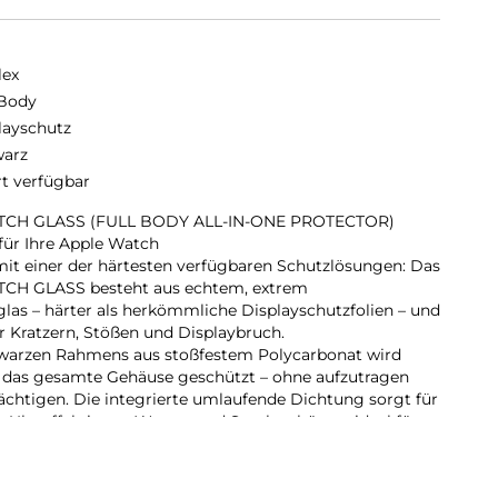
lex
 Body
layschutz
arz
rt verfügbar
CH GLASS (FULL BODY ALL-IN-ONE PROTECTOR)
ür Ihre Apple Watch
mit einer der härtesten verfügbaren Schutzlösungen: Das
H GLASS besteht aus echtem, extrem
as – härter als herkömmliche Displayschutzfolien – und
r Kratzern, Stößen und Displaybruch.
hwarzen Rahmens aus stoßfestem Polycarbonat wird
n das gesamte Gehäuse geschützt – ohne aufzutragen
ächtigen. Die integrierte umlaufende Dichtung sorgt für
ie Uhr effektiv vor Wasser und Staub schützt – ideal für
or-Einsätze und den täglichen Gebrauch.
int-Beschichtung reduziert Fingerabdrücke und
rend die reaktionsschnelle Touch- und Button-