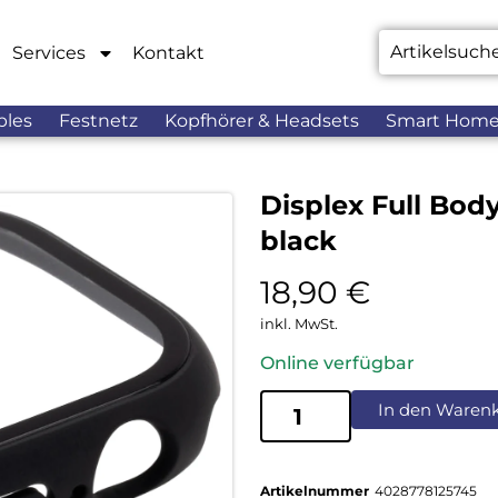
Services
Kontakt
bles
Festnetz
Kopfhörer & Headsets
Smart Hom
Displex Full Bod
black
18,90
€
inkl. MwSt.
Online verfügbar
In den Waren
Artikelnummer
4028778125745