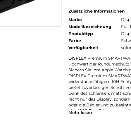
Zusätzliche Informationen
Marke
Disp
Modellbezeichnung
Full
Produkttyp
Disp
Farbe
Schw
Verfügbarkeit
sofo
DISPLEX Premium SMARTWAT
Hochwertiger Rundumschutz f
Sichern Sie Ihre Apple Watch 
DISPLEX Premium SMARTWATC
widerstandsfähigem 10H-Echtgl
bietet zuverlässigen Schutz vo
Dank des schlanken, matt-sc
nicht nur das Display, sonder
oder die Bedienung zu beeintr
eine IP68-Zertifizierung, die d
Mehr lesen
sportliche Aktivitäten, Outdo
Eine High-Tech-Anti-Fingerpr
erleichtert die Reinigung, wäh