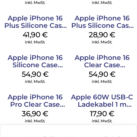
Denim
inkl. MwSt.
inkl. MwSt.
Apple iPhone 16
Apple iPhone 16
Plus Silicone Case
Plus Silicone Case
MagSafe Stone
MagSafe Black
41,90
€
28,90
€
Gray
inkl. MwSt.
inkl. MwSt.
Apple iPhone 16
Apple iPhone 16
Silicone Case
Clear Case
MagSafe Lake
MagSafe
54,90
€
54,90
€
Green
Transparent
inkl. MwSt.
inkl. MwSt.
Apple iPhone 16
Apple 60W USB-C
Pro Clear Case
Ladekabel 1 m
MagSafe
Weiß
36,90
€
17,90
€
Transparent
inkl. MwSt.
inkl. MwSt.