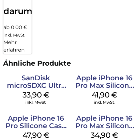
darum!
ab 0,00 €
inkl. MwSt.
Mehr
erfahren
Ähnliche Produkte
SanDisk
Apple iPhone 16
microSDXC Ultra
Pro Max Silicone
128 GB + Adapter
Case MagSafe
33,90
€
41,90
€
Mobile
Ultramarine
inkl. MwSt.
inkl. MwSt.
Apple iPhone 16
Apple iPhone 16
Pro Silicone Case
Pro Max Silicone
MagSafe Denim
Case MagSafe
47,90
€
34,90
€