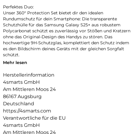
Perfektes Duo:
Unser 360° Protection Set bietet dir den idealen
Rundumschutz für dein Smartphone: Die transparente
Schutzhülle für das Samsung Galaxy S25+ aus robustem
Polycarbonat schützt es zuverlässig vor Stößen und Kratzern
ohne das Original-Design des Handys zu stören. Das
hochwertige 9H-Schutzglas, komplettiert den Schutz indem
es den Bildschirm deines Geräts mit der gleichen Sorgfalt
schützt.
Mehr lesen
Unbeeinträchtigte Bedienung:
Die Schutzhülle und das mitgelieferte 9H-Schutzglas bieten
Herstellerinformation
optimalen Schutz für dein Gerät, ohne die Bedienbarkeit
4smarts GmbH
einzuschränken. Während die Hülle es vor Stößen und
Kratzern bewahrt, schützt das Schutzglas das Display, ohne
Am Mittleren Moos 24
die Touchscreen-Funktionalität zu beeinträchtigen. Erlebe
86167 Augsburg
uneingeschränkte Nutzung und maximalen Schutz in einem
Deutschland
Produkt.
https://4smarts.com
Transparente Eleganz:
Verantwortliche für die EU
Entdecke den Vorteil von Schutz und Ästhetik mit unserer
4smarts GmbH
Hülle. Die Transparenz der Hülle erhält das ursprüngliche
Am Mittleren Moos 24