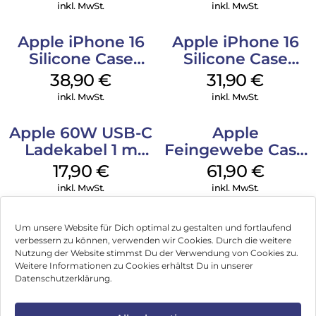
Green
inkl. MwSt.
inkl. MwSt.
Apple iPhone 16
Apple iPhone 16
Silicone Case
Silicone Case
MagSafe
MagSafe Fuchsia
38,90
€
31,90
€
Ultramarine
inkl. MwSt.
inkl. MwSt.
Apple 60W USB-C
Apple
Ladekabel 1 m
Feingewebe Case
Weiß
iPhone 15 Pro
17,90
€
61,90
€
MagSafe Schwarz
inkl. MwSt.
inkl. MwSt.
Um unsere Website für Dich optimal zu gestalten und fortlaufend
verbessern zu können, verwenden wir Cookies. Durch die weitere
Nutzung der Website stimmst Du der Verwendung von Cookies zu.
Impressum
Weitere Informationen zu Cookies erhältst Du in unserer
Datenschutzerklärung.
AGB