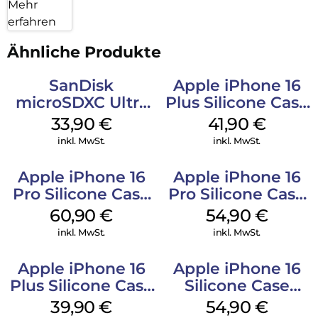
Mehr
erfahren
Ähnliche Produkte
SanDisk
Apple iPhone 16
microSDXC Ultra
Plus Silicone Case
128 GB + Adapter
MagSafe Stone
33,90
€
41,90
€
Mobile
Gray
inkl. MwSt.
inkl. MwSt.
Apple iPhone 16
Apple iPhone 16
Pro Silicone Case
Pro Silicone Case
MagSafe Stone
MagSafe Black
60,90
€
54,90
€
Gray
inkl. MwSt.
inkl. MwSt.
Apple iPhone 16
Apple iPhone 16
Plus Silicone Case
Silicone Case
MagSafe Plum
MagSafe Lake
39,90
€
54,90
€