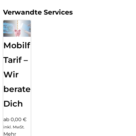
ursprüngliche Design deines Geräts und ermöglicht es, die
Farbe und die Feinheiten deines Geräts voll zur Geltung zu
Verwandte Services
bringen.
Mobilfunk
Tarif –
Wir
beraten
Dich
ab 0,00 €
inkl. MwSt.
Mehr