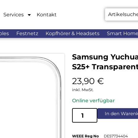
Services
Kontakt
bles
Festnetz
Kopfhörer & Headsets
Smart Hom
Samsung Yuchuan
S25+ Transparen
23,90
€
inkl. MwSt.
Online verfügbar
In den Waren
WEEE Reg No
DE57734404