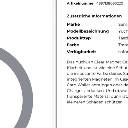
Artikelnummer
4897138060220
Zusätzliche Informationen
Marke
Sam
Modellbezeichnung
Yuch
Produkttyp
Tasc
Farbe
Tran
Verfügbarkeit
sofo
Das Yuchuan Clear Magnet Case
Klarheit und ist wie eine Schu
die imposante Farbe deines S
integrierten Magneten im Case
Card Wallet anbringen oder d
Charger andocken. Und obwoh
transparente Material dünn is
kleineren Schäden schützen.