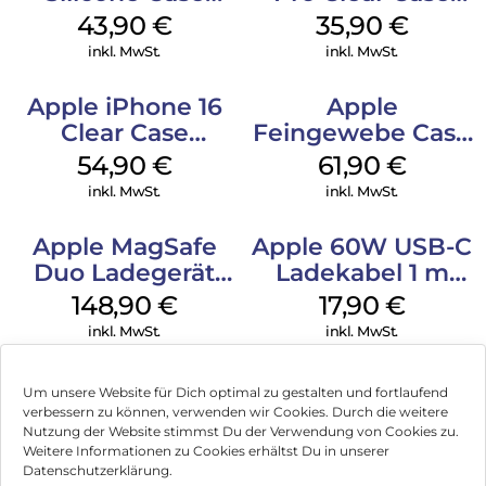
MagSafe Plum
MagSafe
43,90
€
35,90
€
Transparent
inkl. MwSt.
inkl. MwSt.
Apple iPhone 16
Apple
Clear Case
Feingewebe Case
MagSafe
iPhone 15 Pro
54,90
€
61,90
€
Transparent
MagSafe Schwarz
inkl. MwSt.
inkl. MwSt.
Apple MagSafe
Apple 60W USB-C
Duo Ladegerät
Ladekabel 1 m
Weiß
Weiß
148,90
€
17,90
€
inkl. MwSt.
inkl. MwSt.
Um unsere Website für Dich optimal zu gestalten und fortlaufend
verbessern zu können, verwenden wir Cookies. Durch die weitere
Nutzung der Website stimmst Du der Verwendung von Cookies zu.
Impressum
Weitere Informationen zu Cookies erhältst Du in unserer
Datenschutzerklärung.