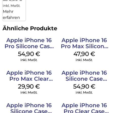
inkl. MwSt.
Mehr
erfahren
Ähnliche Produkte
Apple iPhone 16
Apple iPhone 16
Pro Silicone Case
Pro Max Silicone
MagSafe Black
Case MagSafe
54,90
€
47,90
€
Black
inkl. MwSt.
inkl. MwSt.
Apple iPhone 16
Apple iPhone 16
Pro Max Clear
Silicone Case
Case MagSafe
MagSafe Black
29,90
€
54,90
€
Transparent
inkl. MwSt.
inkl. MwSt.
Apple iPhone 16
Apple iPhone 16
Silicone Case
Pro Clear Case