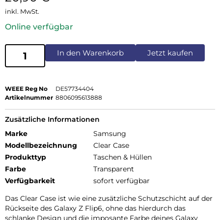
inkl. MwSt.
Online verfügbar
In den Warenkorb
Jetzt kaufen
WEEE Reg No
DE57734404
Artikelnummer
8806095613888
Zusätzliche Informationen
Marke
Samsung
Modellbezeichnung
Clear Case
Produkttyp
Taschen & Hüllen
Farbe
Transparent
Verfügbarkeit
sofort verfügbar
Das Clear Case ist wie eine zusätzliche Schutzschicht auf der
Rückseite des Galaxy Z Flip6, ohne das hierdurch das
schlanke Design und die imposante Farbe deines Galaxy