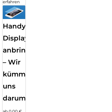
erfahren
Handy
Displayfolie
anbringen
– Wir
kümmern
uns
darum!
ab 0,00 €