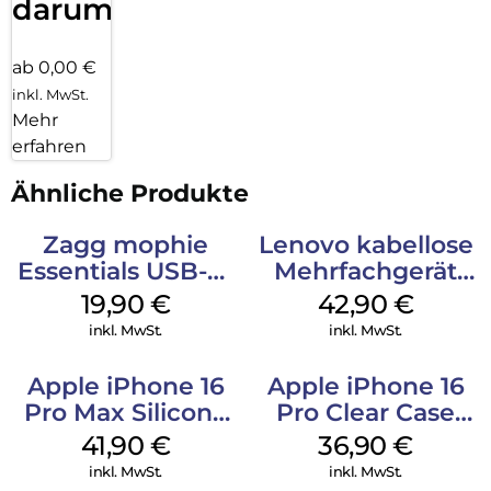
darum!
ab 0,00 €
inkl. MwSt.
Mehr
erfahren
Ähnliche Produkte
Zagg mophie
Lenovo kabellose
Essentials USB-C-
Mehrfachgerät
20W Charger PD
Luna Grey
19,90
€
42,90
€
Weiß
inkl. MwSt.
inkl. MwSt.
Apple iPhone 16
Apple iPhone 16
Pro Max Silicone
Pro Clear Case
Case MagSafe
MagSafe
41,90
€
36,90
€
Ultramarine
Transparent
inkl. MwSt.
inkl. MwSt.