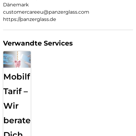
Dänemark
customercareeu@panzerglass.com
https://panzerglass.de
Verwandte Services
Mobilfunk
Tarif –
Wir
beraten
Dich