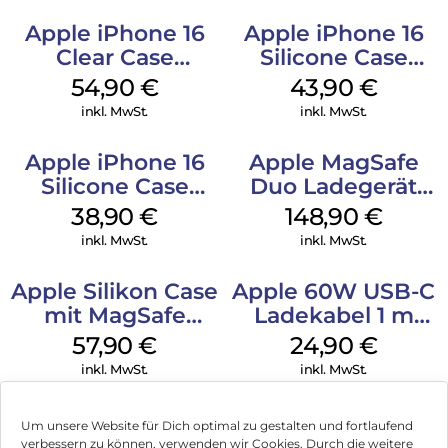
Apple iPhone 16
Apple iPhone 16
Clear Case
Silicone Case
MagSafe
MagSafe Plum
54,90
€
43,90
€
Transparent
inkl. MwSt.
inkl. MwSt.
Apple iPhone 16
Apple MagSafe
Silicone Case
Duo Ladegerät
MagSafe
Weiß
38,90
€
148,90
€
Ultramarine
inkl. MwSt.
inkl. MwSt.
Apple Silikon Case
Apple 60W USB-C
mit MagSafe
Ladekabel 1 m
iPhone 14 Pro
Weiß
57,90
€
24,90
€
(PRODUCT)RED
inkl. MwSt.
inkl. MwSt.
Um unsere Website für Dich optimal zu gestalten und fortlaufend
verbessern zu können, verwenden wir Cookies. Durch die weitere