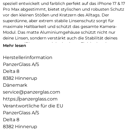
speziell entwickelt und farblich perfekt auf das iPhone 17 & 17
Pro Max abgestimmt, bietet stylischen und robusten Schutz
vor den kleinen Stößen und Kratzern des Alltags. Der
superdünne, aber extrem stabile Linsenschutz sorgt für
maximale Haltbarkeit und schützt das gesamte Kamera-
Modul. Das matte Aluminiumgehäuse schützt nicht nur
deine Linsen, sondern verstärkt auch die Stabilität deines
gesamten iPhones – und das in einem Finish, das nie
Mehr lesen
verblasst! Erhältlich in drei wunderschönen,
geräteabgestimmten Farben: Silver, Deep Blue und Cosmic
Herstellerinformation
Orange. Und klar – die Installation ist kinderleicht und sitzt
PanzerGlass A/S
perfekt. Der farblich abgestimmte Fender von PanzerGlass
Delta 8
schützt dein iPhone mit einzigartigem Kameraschutz – echt
8382 Hinnerup
stark, echt du.
Dänemark
Der Global Recycled Standard (GRS) = Die GRS ist eine
service@panzerglas.com
internationale Produktnorm, die Anforderungen an recycelte
https://panzerglass.com
Materialien definiert, z.B. in Bezug auf Rückverfolgbarkeit,
chemische Inhaltsstoffe und Umweltauswirkungen.
Verantwortliche für die EU
PanzerGlass A/S
Delta 8
8382 Hinnerup