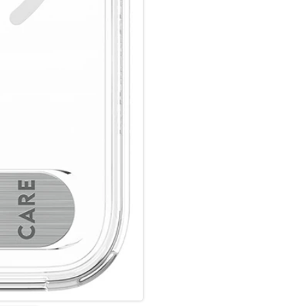
Verwandle dein Handy in ein st
dich um sie sorgst.