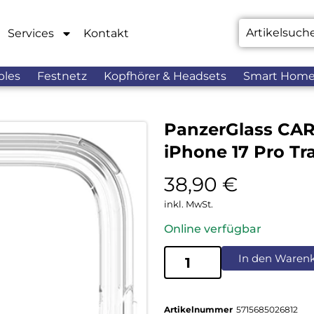
Services
Kontakt
bles
Festnetz
Kopfhörer & Headsets
Smart Hom
PanzerGlass CAR
iPhone 17 Pro Tr
38,90
€
inkl. MwSt.
Online verfügbar
In den Waren
Artikelnummer
5715685026812