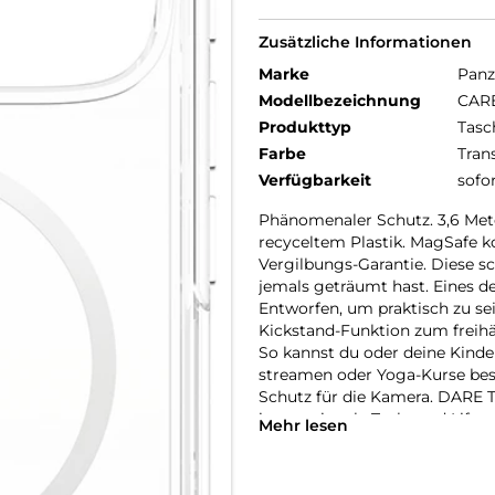
Zusätzliche Informationen
Marke
Panz
Modellbezeichnung
CARE
Produkttyp
Tasc
Farbe
Tran
Verfügbarkeit
sofo
Phänomenaler Schutz. 3,6 Meter
recyceltem Plastik. MagSafe k
Vergilbungs-Garantie. Diese sc
jemals geträumt hast. Eines de
Entworfen, um praktisch zu sein
Kickstand-Funktion zum freihän
So kannst du oder deine Kinder
streamen oder Yoga-Kurse bes
Schutz für die Kamera. DARE 
internationale Tech- und Lifes
Mehr lesen
hergestellt und von Mode-, Ku
um Menschen und die Welt, in 
Selbstdarstellung. Wir kümme