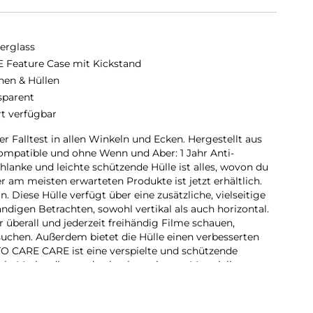
erglass
 Feature Case mit Kickstand
hen & Hüllen
sparent
rt verfügbar
 Falltest in allen Winkeln und Ecken. Hergestellt aus
ompatible und ohne Wenn und Aber: 1 Jahr Anti-
hlanke und leichte schützende Hülle ist alles, wovon du
r am meisten erwarteten Produkte ist jetzt erhältlich.
. Diese Hülle verfügt über eine zusätzliche, vielseitige
digen Betrachten, sowohl vertikal als auch horizontal.
 überall und jederzeit freihändig Filme schauen,
uchen. Außerdem bietet die Hülle einen verbesserten
TO CARE CARE ist eine verspielte und schützende
tyle-Marke, die aus den hochwertigsten Materialien
nst- und Musiktrends beeinflusst wird. Wir kümmern uns
der wir leben. Wir legen Wert auf Nachhaltigkeit und
rn uns um Technik und die Lebensdauer von Technik.