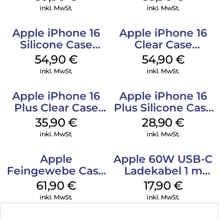
Green
inkl. MwSt.
inkl. MwSt.
Apple iPhone 16
Apple iPhone 16
Silicone Case
Clear Case
MagSafe Black
MagSafe
54,90
€
54,90
€
Transparent
inkl. MwSt.
inkl. MwSt.
Apple iPhone 16
Apple iPhone 16
Plus Clear Case
Plus Silicone Case
MagSafe
MagSafe Black
35,90
€
28,90
€
Transparent
inkl. MwSt.
inkl. MwSt.
Apple
Apple 60W USB-C
Feingewebe Case
Ladekabel 1 m
iPhone 15 Pro
Weiß
61,90
€
17,90
€
MagSafe Schwarz
inkl. MwSt.
inkl. MwSt.