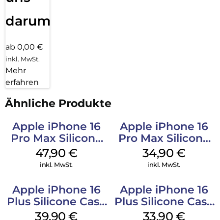
darum!
ab 0,00 €
inkl. MwSt.
Mehr
erfahren
Ähnliche Produkte
Apple iPhone 16
Apple iPhone 16
Pro Max Silicone
Pro Max Silicone
Case MagSafe
Case MagSafe
47,90
€
34,90
€
Black
Denim
inkl. MwSt.
inkl. MwSt.
Apple iPhone 16
Apple iPhone 16
Plus Silicone Case
Plus Silicone Case
MagSafe Plum
MagSafe Lake
39,90
€
33,90
€