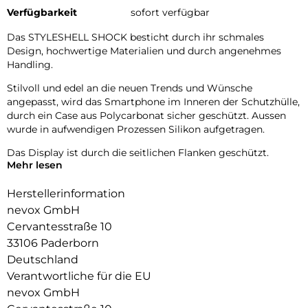
Verfügbarkeit
sofort verfügbar
Das STYLESHELL SHOCK besticht durch ihr schmales
Design, hochwertige Materialien und durch angenehmes
Handling.
Stilvoll und edel an die neuen Trends und Wünsche
angepasst, wird das Smartphone im Inneren der Schutzhülle,
durch ein Case aus Polycarbonat sicher geschützt. Aussen
wurde in aufwendigen Prozessen Silikon aufgetragen.
Das Display ist durch die seitlichen Flanken geschützt.
Mehr lesen
Im inneren der Schutzhülle wurden Mikrofaser Materialien
verwendet, dadurch wird ein zerkratzen des Smartphones
Herstellerinformation
verhindert.
nevox GmbH
Cervantesstraße 10
Die Anschlüsse, Knöpfe und Kamera bleiben voll zugänglich.
33106 Paderborn
Hochwertiges Schmutzabweisendes Silikon Material.
Deutschland
Verantwortliche für die EU
nevox GmbH