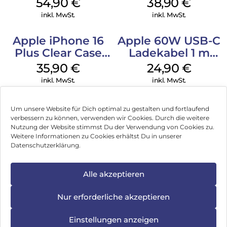
54,90
€
38,90
€
Green
Ultramarine
inkl. MwSt.
inkl. MwSt.
Apple iPhone 16
Apple 60W USB-C
Plus Clear Case
Ladekabel 1 m
MagSafe
Weiß
35,90
€
24,90
€
Transparent
inkl. MwSt.
inkl. MwSt.
Um unsere Website für Dich optimal zu gestalten und fortlaufend
verbessern zu können, verwenden wir Cookies. Durch die weitere
Nutzung der Website stimmst Du der Verwendung von Cookies zu.
Impressum
Weitere Informationen zu Cookies erhältst Du in unserer
Datenschutzerklärung.
AGB
Datenschutz
Alle akzeptieren
Vertrag widerrufen
Nur erforderliche akzeptieren
Hinweis zur Batterieentsorgung
Einstellungen anzeigen