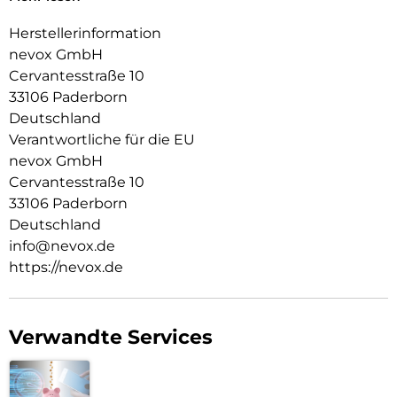
Das Display ist durch die seitlichen Flanken geschützt.
Herstellerinformation
Durch die spezielle Beschichtung behält ihr Smartphone die
nevox GmbH
Griffigkeit und wirkt edel.
Cervantesstraße 10
Die Anschlüsse, Knöpfe und Kamera bleiben voll zugänglich.
33106 Paderborn
Deutschland
Hochwertiges Schmutzabweisendes Material und
Schockproof durch eingearbeitete Luftpolster in den Ecken.
Verantwortliche für die EU
nevox GmbH
Cervantesstraße 10
33106 Paderborn
Deutschland
info@nevox.de
https://nevox.de
Verwandte Services