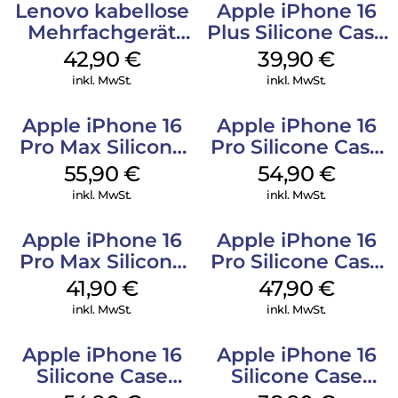
Lenovo kabellose
Apple iPhone 16
Mehrfachgerät
Plus Silicone Case
Luna Grey
MagSafe Plum
42,90
€
39,90
€
inkl. MwSt.
inkl. MwSt.
Apple iPhone 16
Apple iPhone 16
Pro Max Silicone
Pro Silicone Case
Case MagSafe
MagSafe Black
55,90
€
54,90
€
Stone Gray
inkl. MwSt.
inkl. MwSt.
Apple iPhone 16
Apple iPhone 16
Pro Max Silicone
Pro Silicone Case
Case MagSafe
MagSafe Denim
41,90
€
47,90
€
Ultramarine
inkl. MwSt.
inkl. MwSt.
Apple iPhone 16
Apple iPhone 16
Silicone Case
Silicone Case
MagSafe Lake
MagSafe