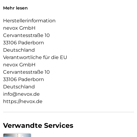
Alle Tasten und Ecken werden geschützt, zudem ist für die
Mehr lesen
Absicherung der Kamera eine Erhöhung integriert
Herstellerinformation
nevox GmbH
Cervantesstraße 10
33106 Paderborn
Deutschland
Verantwortliche für die EU
nevox GmbH
Cervantesstraße 10
33106 Paderborn
Deutschland
info@nevox.de
https://nevox.de
Verwandte Services