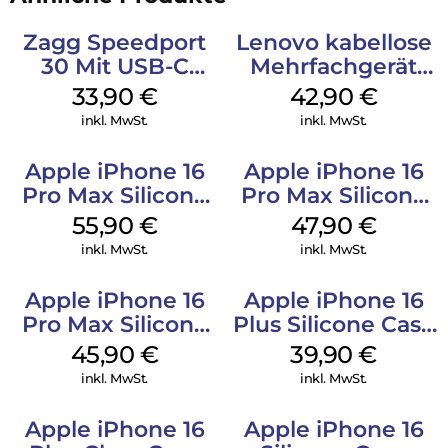
Zagg Speedport
Lenovo kabellose
30 Mit USB-C
Mehrfachgerät
Kabel Weiß
Luna Grey
33,90
€
42,90
€
inkl. MwSt.
inkl. MwSt.
Apple iPhone 16
Apple iPhone 16
Pro Max Silicone
Pro Max Silicone
Case MagSafe
Case MagSafe
55,90
€
47,90
€
Stone Gray
Black
inkl. MwSt.
inkl. MwSt.
Apple iPhone 16
Apple iPhone 16
Pro Max Silicone
Plus Silicone Case
Case MagSafe
MagSafe Plum
45,90
€
39,90
€
Ultramarine
inkl. MwSt.
inkl. MwSt.
Apple iPhone 16
Apple iPhone 16