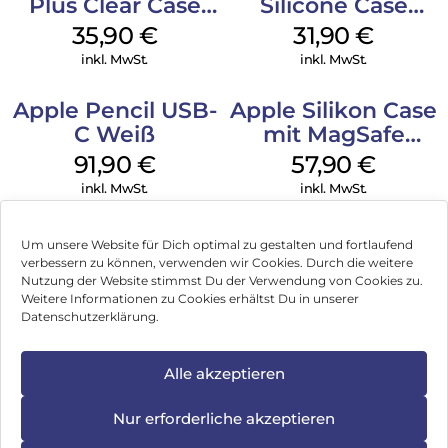
Plus Clear Case
Silicone Case
MagSafe
MagSafe Fuchsia
35,90
€
31,90
€
Transparent
inkl. MwSt.
inkl. MwSt.
Apple Pencil USB-
Apple Silikon Case
C Weiß
mit MagSafe
iPhone 14 Pro
91,90
€
57,90
€
(PRODUCT)RED
inkl. MwSt.
inkl. MwSt.
Um unsere Website für Dich optimal zu gestalten und fortlaufend
verbessern zu können, verwenden wir Cookies. Durch die weitere
Nutzung der Website stimmst Du der Verwendung von Cookies zu.
Impressum
Weitere Informationen zu Cookies erhältst Du in unserer
Datenschutzerklärung.
AGB
Datenschutz
Alle akzeptieren
Vertrag widerrufen
Nur erforderliche akzeptieren
Hinweis zur Batterieentsorgung