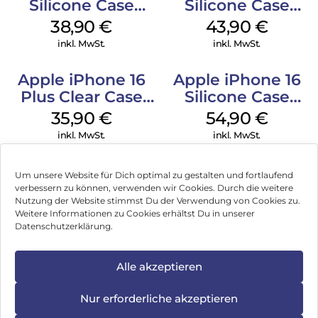
Silicone Case
Silicone Case
MagSafe
MagSafe Plum
38,90
€
43,90
€
Ultramarine
inkl. MwSt.
inkl. MwSt.
Apple iPhone 16
Apple iPhone 16
Plus Clear Case
Silicone Case
MagSafe
MagSafe Lake
35,90
€
54,90
€
Transparent
Green
inkl. MwSt.
inkl. MwSt.
Um unsere Website für Dich optimal zu gestalten und fortlaufend
verbessern zu können, verwenden wir Cookies. Durch die weitere
Nutzung der Website stimmst Du der Verwendung von Cookies zu.
Impressum
Weitere Informationen zu Cookies erhältst Du in unserer
Datenschutzerklärung.
AGB
Datenschutz
Alle akzeptieren
Vertrag widerrufen
Nur erforderliche akzeptieren
Hinweis zur Batterieentsorgung