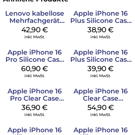
Lenovo kabellose
Apple iPhone 16
Mehrfachgerät
Plus Silicone Case
Luna Grey
MagSafe Denim
42,90
€
38,90
€
inkl. MwSt.
inkl. MwSt.
Apple iPhone 16
Apple iPhone 16
Pro Silicone Case
Plus Silicone Case
MagSafe Stone
MagSafe Plum
60,90
€
39,90
€
Gray
inkl. MwSt.
inkl. MwSt.
Apple iPhone 16
Apple iPhone 16
Pro Clear Case
Clear Case
MagSafe
MagSafe
36,90
€
54,90
€
Transparent
Transparent
inkl. MwSt.
inkl. MwSt.
Apple iPhone 16
Apple iPhone 16