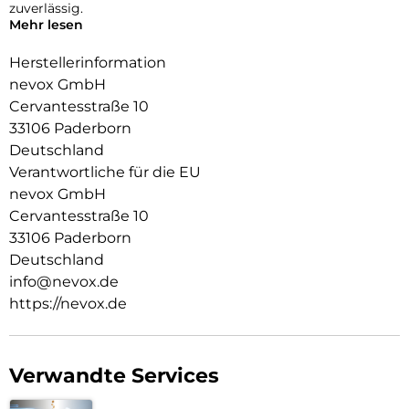
zuverlässig.
Mehr lesen
Die Fotoqualität wird nicht beeinträchtigt, zusätzlich
schützen Sie die Linsen vor Staubablagerungen in den
Herstellerinformation
Zwischenräumen.
nevox GmbH
Cervantesstraße 10
33106 Paderborn
Deutschland
Verantwortliche für die EU
nevox GmbH
Cervantesstraße 10
33106 Paderborn
Deutschland
info@nevox.de
https://nevox.de
Verwandte Services