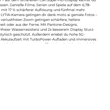
lassen. Genieße Filme, Serien und Spiele auf dem 6,78-
mit 17 % schärferer Auflösung und fünfmal mehr
y LYTIA-Kamera gelingen dir dank moto ai geniale Fotos –
verlustfreien Zoom gelingen schärfere, hellere
it oder aus der Ferne. Mit Pantone-Designs,
nfreier Wasserresistenz und 2x besserem Display Sturz-
 stylisch geschützt. Außerdem erlebst du hohe 5G-
e Akkulaufzeit mit TurboPower-Aufladen und immersives
r. Mit dem neuen moto g67 erlebst du deine Kreativität