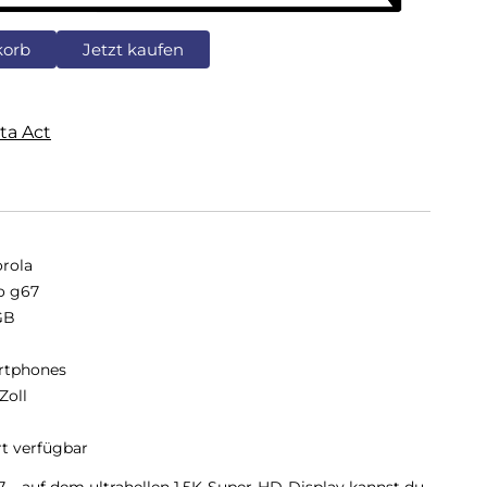
korb
Jetzt kaufen
ta Act
rola
o g67
GB
B
rtphones
Zoll
rt verfügbar
 – auf dem ultrahellen 1,5K-Super-HD-Display kannst du