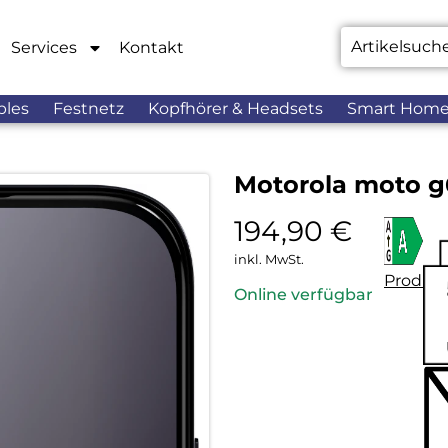
Services
Kontakt
bles
Festnetz
Kopfhörer & Headsets
Smart Hom
Motorola moto g6
194,90
€
inkl. MwSt.
Produkt
Online verfügbar