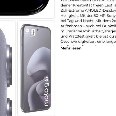
deiner Kreativität freien Lauf 
Zoll-Extreme AMOLED-Display 
Helligkeit. Mit der 50-MP-Son
bei Tag und Nacht. Mit dem 2x 
Aufnahmen – auch bei Dunkelhe
militärische Robustheit, sorge
und Kratzfestigkeit bleibst du
Geschwindigkeiten, eine lang
Audio über Stereo-Lautspreche
Mehr lesen
in neuem Licht.