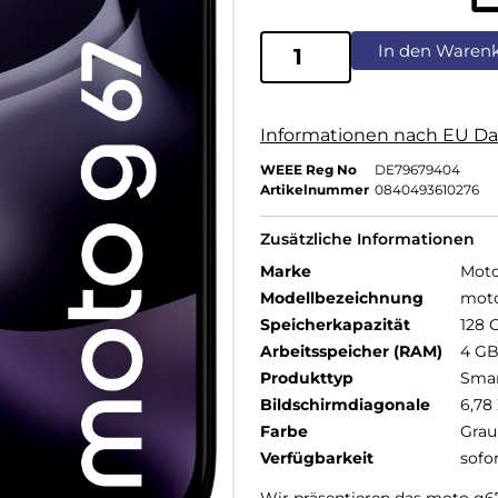
In den Waren
Informationen nach EU Da
WEEE Reg No
DE79679404
Artikelnummer
0840493610276
Zusätzliche Informationen
Marke
Moto
Modellbezeichnung
mot
Speicherkapazität
128 
Arbeitsspeicher (RAM)
4 G
Produkttyp
Sma
Bildschirmdiagonale
6,78 
Farbe
Grau
Verfügbarkeit
sofo
Wir präsentieren das moto g67