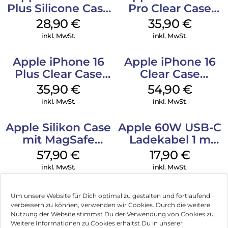
Plus Silicone Case
Pro Clear Case
MagSafe Black
MagSafe
28,90
€
35,90
€
Transparent
inkl. MwSt.
inkl. MwSt.
Apple iPhone 16
Apple iPhone 16
Plus Clear Case
Clear Case
MagSafe
MagSafe
35,90
€
54,90
€
Transparent
Transparent
inkl. MwSt.
inkl. MwSt.
Apple Silikon Case
Apple 60W USB-C
mit MagSafe
Ladekabel 1 m
iPhone 14 Pro
Weiß
57,90
€
17,90
€
(PRODUCT)RED
inkl. MwSt.
inkl. MwSt.
Um unsere Website für Dich optimal zu gestalten und fortlaufend
verbessern zu können, verwenden wir Cookies. Durch die weitere
Nutzung der Website stimmst Du der Verwendung von Cookies zu.
Impressum
Weitere Informationen zu Cookies erhältst Du in unserer