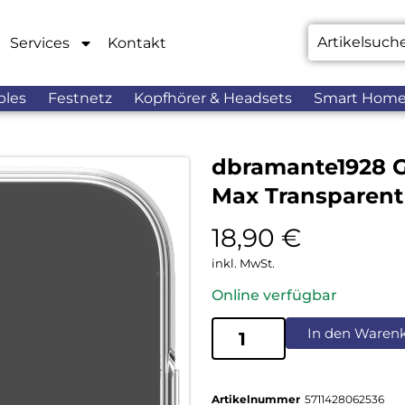
Services
Kontakt
bles
Festnetz
Kopfhörer & Headsets
Smart Hom
dbramante1928 G
Max Transparent
18,90
€
inkl. MwSt.
Online verfügbar
In den Waren
Artikelnummer
5711428062536