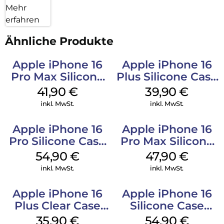
Mehr
erfahren
Ähnliche Produkte
Apple iPhone 16
Apple iPhone 16
Pro Max Silicone
Plus Silicone Case
Case MagSafe
MagSafe Plum
41,90
€
39,90
€
Ultramarine
inkl. MwSt.
inkl. MwSt.
Apple iPhone 16
Apple iPhone 16
Pro Silicone Case
Pro Max Silicone
MagSafe Black
Case MagSafe
54,90
€
47,90
€
Black
inkl. MwSt.
inkl. MwSt.
Apple iPhone 16
Apple iPhone 16
Plus Clear Case
Silicone Case
MagSafe
MagSafe Black
35,90
€
54,90
€