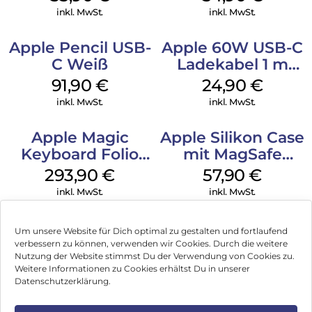
Transparent
inkl. MwSt.
inkl. MwSt.
Apple Pencil USB-
Apple 60W USB-C
C Weiß
Ladekabel 1 m
Weiß
91,90
€
24,90
€
inkl. MwSt.
inkl. MwSt.
Apple Magic
Apple Silikon Case
Keyboard Folio
mit MagSafe
iPad 10.9″ (10.Gen.)
iPhone 14 Pro
293,90
€
57,90
€
Weiß
(PRODUCT)RED
inkl. MwSt.
inkl. MwSt.
Um unsere Website für Dich optimal zu gestalten und fortlaufend
verbessern zu können, verwenden wir Cookies. Durch die weitere
Nutzung der Website stimmst Du der Verwendung von Cookies zu.
Impressum
Weitere Informationen zu Cookies erhältst Du in unserer
Datenschutzerklärung.
AGB