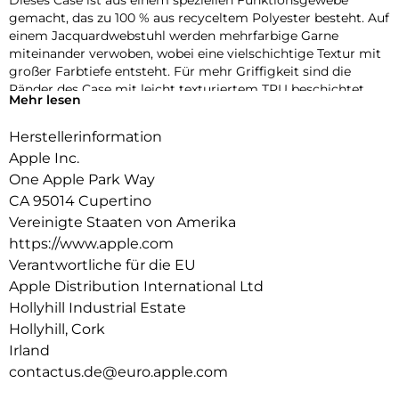
Dieses Case ist aus einem speziellen Funktions­gewebe
gemacht, das zu 100 % aus recyceltem Polyester besteht. Auf
einem Jacquard­webstuhl werden mehrfarbige Garne
miteinander verwoben, wobei eine vielschichtige Textur mit
großer Farbtiefe entsteht. Für mehr Griffigkeit sind die
Ränder des Case mit leicht texturiertem TPU beschichtet.
Mehr lesen
Die Tasten aus elegantem eloxiertem Aluminium sorgen für
präzises und schnelles Feedback.
Herstellerinformation
Mit zwei Verbindungs­punkten lässt sich dieses Case sicher
Apple Inc.
am Crossbody Band befestigen. So kannst du dein iPhone
One Apple Park Way
entspannt freihändig tragen.
CA 95014 Cupertino
Mit integrierten Magneten, die sich perfekt am iPhone 17 Pro
Vereinigte Staaten von Amerika
ausrichten, hält das Case ganz einfach und sorgt für
https://www.apple.com
schnelleres kabel­loses Laden. Lass dein iPhone beim Laden
Verantwortliche für die EU
einfach im Case und docke dein MagSafe Ladegerät an oder
Apple Distribution International Ltd
leg es auf dein Qi2.2 oder Qi zertifiziertes Ladegerät.
Hollyhill Industrial Estate
Wie jedes von Apple entwickelte Case durchläuft es im Laufe
Hollyhill, Cork
des Design‑ und Fertigungs­prozesses Tausende von
Irland
Teststunden. Deshalb sieht es nicht nur großartig aus,
contactus.de@euro.apple.com
sondern ist auch dafür gemacht, dein iPhone vor Kratzern
und bei Stürzen zu schützen.