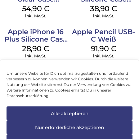
MagSafe
MagSafe
54,90
€
38,90
€
Transparent
Ultramarine
inkl. MwSt.
inkl. MwSt.
Apple iPhone 16
Apple Pencil USB-
Plus Silicone Case
C Weiß
MagSafe Black
28,90
€
91,90
€
inkl. MwSt.
inkl. MwSt.
Um unsere Website für Dich optimal zu gestalten und fortlaufend
verbessern zu können, verwenden wir Cookies. Durch die weitere
Nutzung der Website stimmst Du der Verwendung von Cookies zu.
Impressum
Weitere Informationen zu Cookies erhältst Du in unserer
Datenschutzerklärung.
AGB
Datenschutz
Alle akzeptieren
Vertrag widerrufen
Nur erforderliche akzeptieren
Hinweis zur Batterieentsorgung