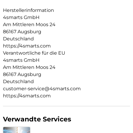
Stürze aus bis zu 1,2 Metern steckt dein iPhone locker weg –
Herstellerinformation
ideal für den Alltag, Reisen und Action-Momente.
4smarts GmbH
Tauch ein – mit klarer Sicht:
Am Mittleren Moos 24
Das speziell beschichtete Kamerafenster sorgt für scharfe
86167 Augsburg
Bilder unter Wasser – perfekt für Pool, Meer & Abenteuer.
Deutschland
https://4smarts.com
Verantwortliche für die EU
4smarts GmbH
Am Mittleren Moos 24
86167 Augsburg
Deutschland
customer-service@4smarts.com
https://4smarts.com
Verwandte Services