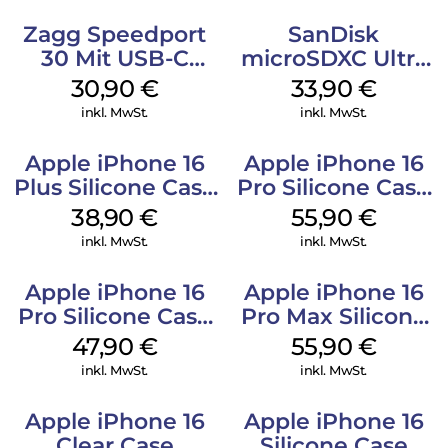
Zagg Speedport
SanDisk
30 Mit USB-C
microSDXC Ultra
Kabel Weiß
128 GB + Adapter
30,90
€
33,90
€
Mobile
inkl. MwSt.
inkl. MwSt.
Apple iPhone 16
Apple iPhone 16
Plus Silicone Case
Pro Silicone Case
MagSafe Denim
MagSafe Stone
38,90
€
55,90
€
Gray
inkl. MwSt.
inkl. MwSt.
Apple iPhone 16
Apple iPhone 16
Pro Silicone Case
Pro Max Silicone
MagSafe Denim
Case MagSafe
47,90
€
55,90
€
Stone Gray
inkl. MwSt.
inkl. MwSt.
Apple iPhone 16
Apple iPhone 16
Clear Case
Silicone Case