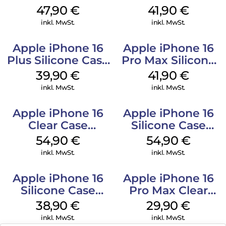
MagSafe Denim
MagSafe Stone
47,90
€
41,90
€
Gray
inkl. MwSt.
inkl. MwSt.
Apple iPhone 16
Apple iPhone 16
Plus Silicone Case
Pro Max Silicone
MagSafe Plum
Case MagSafe
39,90
€
41,90
€
Ultramarine
inkl. MwSt.
inkl. MwSt.
Apple iPhone 16
Apple iPhone 16
Clear Case
Silicone Case
MagSafe
MagSafe Black
54,90
€
54,90
€
Transparent
inkl. MwSt.
inkl. MwSt.
Apple iPhone 16
Apple iPhone 16
Silicone Case
Pro Max Clear
MagSafe
Case MagSafe
38,90
€
29,90
€
Ultramarine
Transparent
inkl. MwSt.
inkl. MwSt.