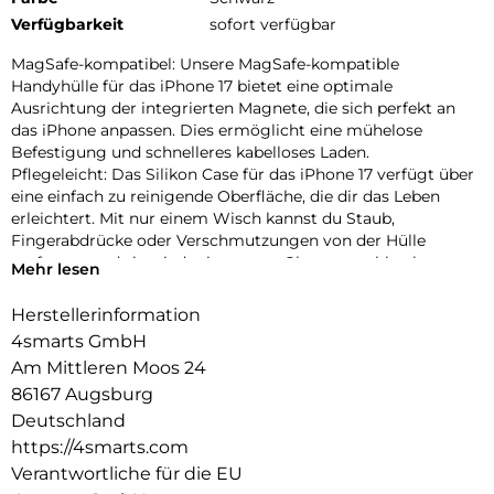
Verfügbarkeit
sofort verfügbar
MagSafe-kompatibel: Unsere MagSafe-kompatible
Handyhülle für das iPhone 17 bietet eine optimale
Ausrichtung der integrierten Magnete, die sich perfekt an
das iPhone anpassen. Dies ermöglicht eine mühelose
Befestigung und schnelleres kabelloses Laden.
Pflegeleicht: Das Silikon Case für das iPhone 17 verfügt über
eine einfach zu reinigende Oberfläche, die dir das Leben
erleichtert. Mit nur einem Wisch kannst du Staub,
Fingerabdrücke oder Verschmutzungen von der Hülle
entfernen und sie wieder in neuem Glanz erstrahlen lassen.
Mehr lesen
Dank des hochwertigen Silikons ist die Hülle zudem
widerstandsfähig gegenüber Flecken und lässt sich mühelos
Herstellerinformation
sauber halten.
4smarts GmbH
Kratzschutz: Unser iPhone 17 Case bietet erhöhte Kanten und
Am Mittleren Moos 24
einen Innenfutter aus Mikrofaser, um Kratzer auf dem
86167 Augsburg
Display und dem Gehäuse effektiv zu verhindern. Die
erhöhten Kanten schützen das Display vor direktem Kontakt
Deutschland
mit Oberflächen und verhindern somit Kratzer bei
https://4smarts.com
versehentlichen Stürzen oder Abnutzungen. Das weiche
Verantwortliche für die EU
Mikrofaser-Innenfutter sorgt dafür, dass das Gehäuse des