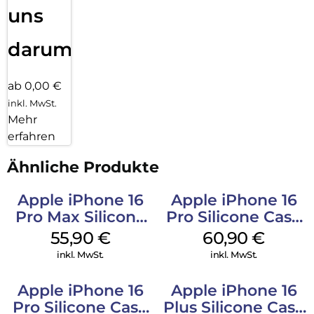
uns
darum!
ab 0,00 €
inkl. MwSt.
Mehr
erfahren
Ähnliche Produkte
Apple iPhone 16
Apple iPhone 16
Pro Max Silicone
Pro Silicone Case
Case MagSafe
MagSafe Stone
55,90
€
60,90
€
Stone Gray
Gray
inkl. MwSt.
inkl. MwSt.
Apple iPhone 16
Apple iPhone 16
Pro Silicone Case
Plus Silicone Case