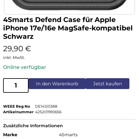
4Smarts Defend Case für Apple
iPhone 17e/16e MagSafe-kompatibel
Schwarz
29,90
€
inkl. MwSt.
Online verfügbar
In den Warenkorb
Jetzt kaufen
WEEE Reg No
DE14120388
Artikelnummer
4252011910656
Zusätzliche Informationen
Marke
4Smarts