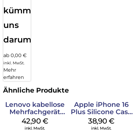
kümmern
uns
darum!
ab 0,00 €
inkl. MwSt.
Mehr
erfahren
Ähnliche Produkte
Lenovo kabellose
Apple iPhone 16
Mehrfachgerät
Plus Silicone Case
Luna Grey
MagSafe Denim
42,90
€
38,90
€
inkl. MwSt.
inkl. MwSt.