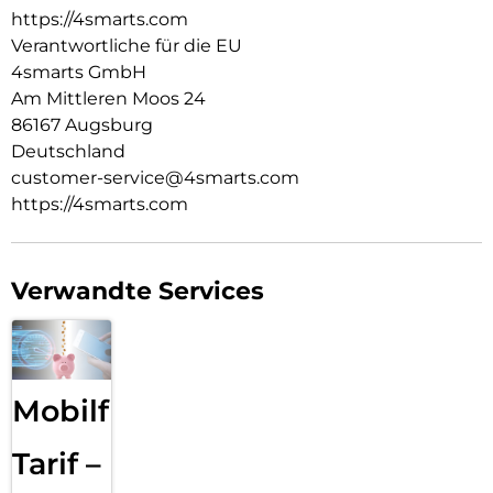
https://4smarts.com
Rundumschutz
Unser iPhone 16e Case bietet einen optimalen Schutz für
Verantwortliche für die EU
dein Gerät. Mit verstärkten Kanten schützt es das Display
4smarts GmbH
und die Kamera effektiv vor Kratzern und Stößen. Du kannst
Am Mittleren Moos 24
dein Mobilgerät bedenkenlos nutzen und dich auf einen
86167 Augsburg
zuverlässigen Schutz verlassen, der das Design deines Geräts
Deutschland
nicht beeinträchtigt.
customer-service@4smarts.com
https://4smarts.com
Verwandte Services
Mobilfunk
Tarif –