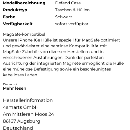
Modellbezeichnung
Defend Case
Produkttyp
Taschen & Hüllen
Farbe
Schwarz
Verfügbarkeit
sofort verfügbar
MagSafe-kompatibel
Unsere iPhone 16e Hülle ist speziell für MagSafe optimiert
und gewährleistet eine nahtlose Kompatibilität mit
MagSafe-Zubehör von diversen Herstellern und in
verschiedenen Ausführungen. Dank der perfekten
Ausrichtung der integrierten Magnete ermöglicht die Hülle
eine mühelose Befestigung sowie ein beschleunigtes
kabelloses Laden.
Robust
Mehr lesen
Die robuste Schutzhülle für das iPhone 16e bietet einen
zuverlässigen Schutz, der durch einen Drop Test bis zu einer
Herstellerinformation
Höhe von 1,2 Metern zertifiziert ist. Du kannst dein
4smarts GmbH
Smartphone bedenkenlos nutzen, da es vor versehentlichen
Stürzen und Aufprallen geschützt ist. Die Hülle absorbiert
Am Mittleren Moos 24
effektiv Stöße und schützt dein Gerät vor Kratzern und
86167 Augsburg
Beschädigungen.
Deutschland