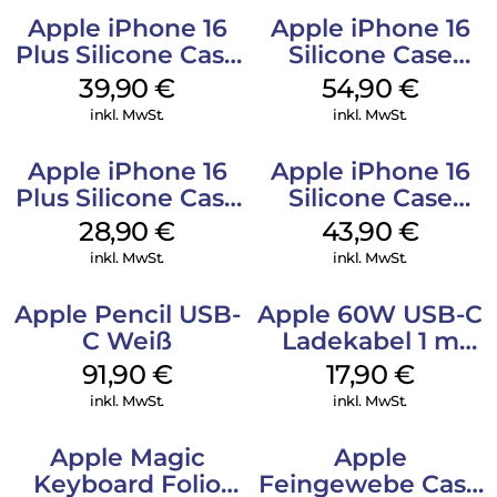
Apple iPhone 16
Apple iPhone 16
Plus Silicone Case
Silicone Case
MagSafe Plum
MagSafe Black
39,90
€
54,90
€
inkl. MwSt.
inkl. MwSt.
Apple iPhone 16
Apple iPhone 16
Plus Silicone Case
Silicone Case
MagSafe Black
MagSafe Plum
28,90
€
43,90
€
inkl. MwSt.
inkl. MwSt.
Apple Pencil USB-
Apple 60W USB-C
C Weiß
Ladekabel 1 m
Weiß
91,90
€
17,90
€
inkl. MwSt.
inkl. MwSt.
Apple Magic
Apple
Keyboard Folio
Feingewebe Case