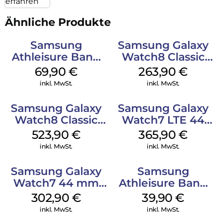
erfahren
Ähnliche Produkte
Samsung
Samsung Galaxy
Athleisure Band
Watch8 Classic
(M/L) Galaxy
White
69,90
€
263,90
€
Watch8/Watch8
inkl. MwSt.
inkl. MwSt.
Classic Graphite
Samsung Galaxy
Samsung Galaxy
Watch8 Classic
Watch7 LTE 44
Black
mm Silver
523,90
€
365,90
€
inkl. MwSt.
inkl. MwSt.
Samsung Galaxy
Samsung
Watch7 44 mm
Athleisure Band
Green
M/L Galaxy
302,90
€
39,90
€
Watch7 Silver
inkl. MwSt.
inkl. MwSt.