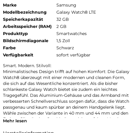
Marke
Samsung
Modellbezeichnung
Galaxy Watch8 LTE
Speicherkapazität
32 GB
Arbeitsspeicher (RAM)
2 GB
Produkttyp
Smartwatches
Bildschirmdiagonale
1,5 Zoll
Farbe
Schwarz
Verfügbarkeit
sofort verfügbar
Smart. Modern. Stilvoll:
Minimalistisches Design trifft auf hohen Komfort: Die Galaxy
Watch8 überzeugt mit einer modernen und cleanen Form,
die sich auf das Wesentliche konzentriert. Als die bisher
schlankeste Galaxy Watch bietet sie zudem ein leichtes
Tragegefühl. Das Aluminium-Gehäuse und das Armband mit
verbesserten Schnellverschluss sorgen dafür, dass die Watch
passgenau und kaum spürbar an deinem Handgelenk liegt.
Wähle zwischen der Variante in 40 mm und 44 mm und den
Farben „Silver“ oder „Graphite“, um dein perfektes Match zu
Mehr lesen
finden. Die neuen, separat erhältlichen Armbänder bieten
eine große Auswahl an hochwertigen Materialien und