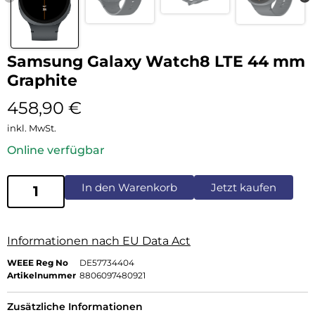
Samsung Galaxy Watch8 LTE 44 mm
Graphite
458,90
€
inkl. MwSt.
Online verfügbar
In den Warenkorb
Jetzt kaufen
Informationen nach EU Data Act
WEEE Reg No
DE57734404
Artikelnummer
8806097480921
Zusätzliche Informationen