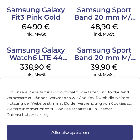
Samsung Galaxy
Samsung Sport
Fit3 Pink Gold
Band 20 mm M/L
Galaxy Watch
64,90
€
48,90
€
Series Silber
inkl. MwSt.
inkl. MwSt.
Samsung Galaxy
Samsung Sport
Watch6 LTE 44
Band 20 mm M/L
mm Graphite
Galaxy Watch4
338,90
€
39,90
€
Serie Graphite
inkl. MwSt.
inkl. MwSt.
Um unsere Website für Dich optimal zu gestalten und fortlaufend
verbessern zu können, verwenden wir Cookies. Durch die weitere
Nutzung der Website stimmst Du der Verwendung von Cookies zu.
Impressum
Weitere Informationen zu Cookies erhältst Du in unserer
Datenschutzerklärung.
AGB
Datenschutz
Alle akzeptieren