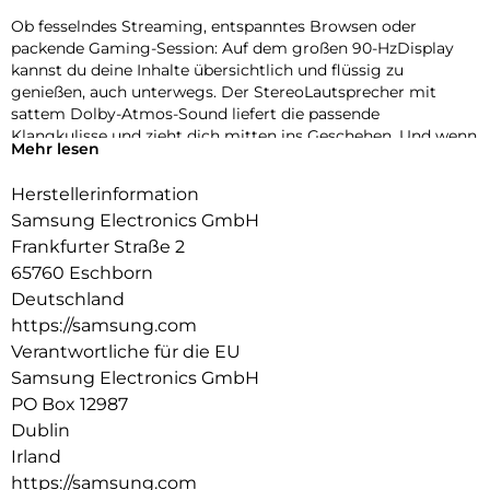
Ob fesselndes Streaming, entspanntes Browsen oder
packende Gaming-Session: Auf dem großen 90-HzDisplay
kannst du deine Inhalte übersichtlich und flüssig zu
genießen, auch unterwegs. Der StereoLautsprecher mit
sattem Dolby-Atmos-Sound liefert die passende
Klangkulisse und zieht dich mitten ins Geschehen. Und wenn
Mehr lesen
der ausdauernde Akku nach vielen Stunden neue Energie
benötigt, sorgt die 15WSchnellladefunktion dafür, dass du
Herstellerinformation
schnell bereit für den nächsten Serienmarathon oder eine
Samsung Electronics GmbH
weitere Runde Gaming bist.
Frankfurter Straße 2
Doch das Galaxy Tab A11 kann mehr als unterhalten: Mit
65760 Eschborn
Google Gemini hast du smarte AI-Funktionen direkt
Deutschland
griffbereit. Erledige Aufgaben, finde Informationen und
https://samsung.com
organisiere deinen Alltag – bequem und ohne
ständigzwischen Apps wechseln zu müssen. Mit Samsung
Verantwortliche für die EU
Notes kannst du zudem alles, was dir gerade einfällt,
Samsung Electronics GmbH
notieren, strukturieren und jederzeit wieder abrufen.
PO Box 12987
Integriere dein Galaxy Tab A11 auch in dein Samsung Galaxy
Dublin
Ecosystem, damit all deine Galaxy Geräte nahtlos
Irland
zusammenarbeiten können. Entdecke mit dem Galaxy Tab
A11 einen Allrounder für deinen Tag, der Entertainment,
https://samsung.com