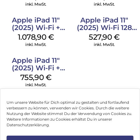
Space Schwarz
Space Schwarz
inkl. MwSt.
inkl. MwSt.
Apple iPad 11″
Apple iPad 11″
(2025) Wi-Fi +
(2025) Wi-Fi 128
Cellular 512 GB
GB Pink
1.078,90
€
527,90
€
Gelb
inkl. MwSt.
inkl. MwSt.
Apple iPad 11″
(2025) Wi-Fi +
Cellular 256 GB
755,90
€
Pink
inkl. MwSt.
Um unsere Website für Dich optimal zu gestalten und fortlaufend
verbessern zu können, verwenden wir Cookies. Durch die weitere
Nutzung der Website stimmst Du der Verwendung von Cookies zu.
Impressum
Weitere Informationen zu Cookies erhältst Du in unserer
Datenschutzerklärung.
AGB