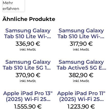
Mehr
erfahren
Ähnliche Produkte
Samsung Galaxy
Samsung Galaxy
Tab S10 Lite Wi-Fi
Tab S10 Lite Wi-Fi
128 GB Silver
128 GB Gray
336,90
€
317,90
€
inkl. MwSt.
inkl. MwSt.
Samsung Galaxy
Samsung Galaxy
Tab S10 Lite 5G 128
Tab Active5 5G EE
GB Silver
128 GB Black
370,90
€
382,90
€
inkl. MwSt.
inkl. MwSt.
Apple iPad Pro 13″
Apple iPad Pro 11″
(2025) Wi-Fi 256
(2025) Wi-Fi 256
GB Standardglas
GB Standardglas
1.555,90
€
1.223,90
€