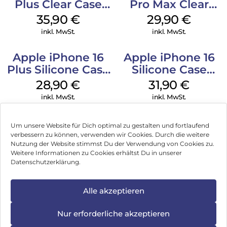
Plus Clear Case
Pro Max Clear
MagSafe
Case MagSafe
35,90
€
29,90
€
Transparent
Transparent
inkl. MwSt.
inkl. MwSt.
Apple iPhone 16
Apple iPhone 16
Plus Silicone Case
Silicone Case
MagSafe Black
MagSafe Fuchsia
28,90
€
31,90
€
inkl. MwSt.
inkl. MwSt.
Um unsere Website für Dich optimal zu gestalten und fortlaufend
verbessern zu können, verwenden wir Cookies. Durch die weitere
Nutzung der Website stimmst Du der Verwendung von Cookies zu.
Impressum
Weitere Informationen zu Cookies erhältst Du in unserer
Datenschutzerklärung.
AGB
Datenschutz
Alle akzeptieren
Vertrag widerrufen
Nur erforderliche akzeptieren