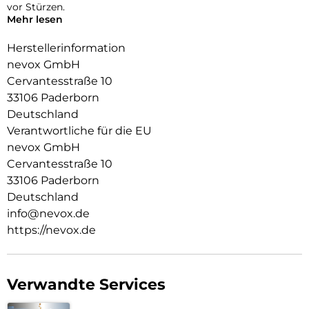
vor Stürzen.
Mehr lesen
Das Display ist durch die seitlichen Flanken geschützt.
Herstellerinformation
Durch die spezielle Beschichtung behält ihr Smartphone die
nevox GmbH
Griffigkeit und wirkt edel.
Cervantesstraße 10
Die Anschlüsse, Knöpfe und Kamera bleiben voll zugänglich.
33106 Paderborn
Deutschland
Hochwertiges Schmutzabweisendes Material und
Schockproof durch eingearbeitete Luftpolster in den Ecken.
Verantwortliche für die EU
nevox GmbH
Cervantesstraße 10
33106 Paderborn
Deutschland
info@nevox.de
https://nevox.de
Verwandte Services