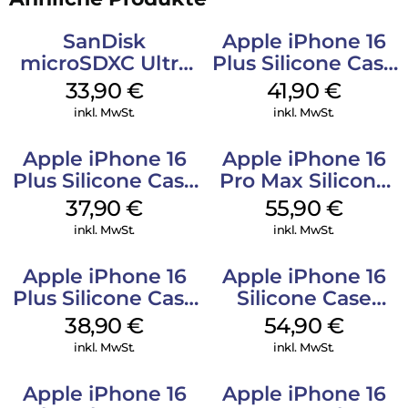
SanDisk
Apple iPhone 16
microSDXC Ultra
Plus Silicone Case
128 GB + Adapter
MagSafe Stone
33,90
€
41,90
€
Mobile
Gray
inkl. MwSt.
inkl. MwSt.
Apple iPhone 16
Apple iPhone 16
Plus Silicone Case
Pro Max Silicone
MagSafe Lake
Case MagSafe
37,90
€
55,90
€
Green
Stone Gray
inkl. MwSt.
inkl. MwSt.
Apple iPhone 16
Apple iPhone 16
Plus Silicone Case
Silicone Case
MagSafe Denim
MagSafe Black
38,90
€
54,90
€
inkl. MwSt.
inkl. MwSt.
Apple iPhone 16
Apple iPhone 16