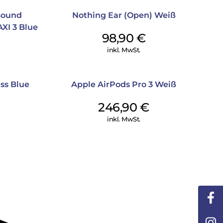
 Sound
Nothing Ear (Open) Weiß
XI 3 Blue
98,90
€
inkl. MwSt.
ss Blue
Apple AirPods Pro 3 Weiß
246,90
€
inkl. MwSt.