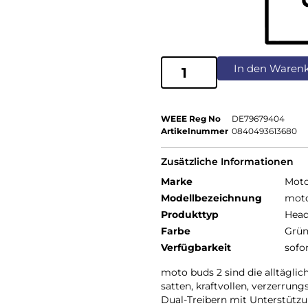
In den Waren
WEEE Reg No
DE79679404
Artikelnummer
0840493613680
Zusätzliche Informationen
Marke
Moto
Modellbezeichnung
moto
Produkttyp
Head
Farbe
Grü
Verfügbarkeit
sofo
moto buds 2 sind die alltäglic
satten, kraftvollen, verzerr
Dual-Treibern mit Unterstützu