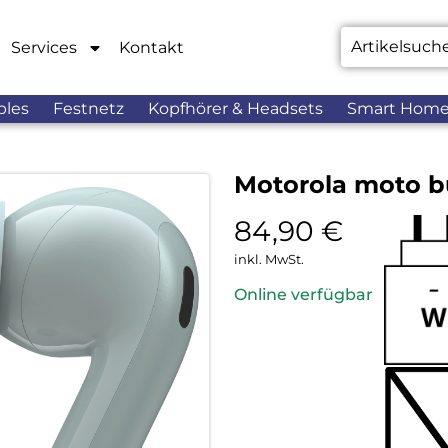
Services
Kontakt
bles
Festnetz
Kopfhörer & Headsets
Smart Hom
Motorola moto b
84,90
€
inkl. MwSt.
Online verfügbar