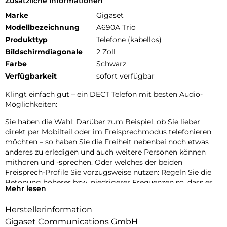
Zusätzliche Informationen
Marke
Gigaset
Modellbezeichnung
A690A Trio
Produkttyp
Telefone (kabellos)
Bildschirmdiagonale
2 Zoll
Farbe
Schwarz
Verfügbarkeit
sofort verfügbar
Klingt einfach gut – ein DECT Telefon mit besten Audio-
Möglichkeiten:
Sie haben die Wahl: Darüber zum Beispiel, ob Sie lieber
direkt per Mobilteil oder im Freisprechmodus telefonieren
möchten – so haben Sie die Freiheit nebenbei noch etwas
anderes zu erledigen und auch weitere Personen können
mithören und -sprechen. Oder welches der beiden
Freisprech-Profile Sie vorzugsweise nutzen: Regeln Sie die
Betonung höherer bzw. niedrigerer Frequenzen so, dass es
Mehr lesen
für Sie angenehm ist. Wie auch immer Sie sich entscheiden –
Sie können sich auf perfekte Sprachqualität verlassen!
Herstellerinformation
Übersichtlich, ergonomisch, intuitiv – so komfortabel kann
Gigaset Communications GmbH