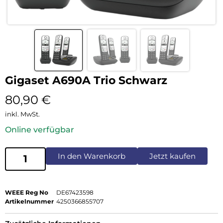
Gigaset A690A Trio Schwarz
80,90
€
inkl. MwSt.
Online verfügbar
In den Warenkorb
Jetzt kaufen
WEEE Reg No
DE67423598
Artikelnummer
4250366855707