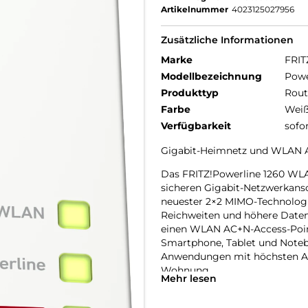
Artikelnummer
4023125027956
Zusätzliche Informationen
Marke
FRIT
Modellbezeichnung
Powe
Produkttyp
Rout
Farbe
Wei
Verfügbarkeit
sofo
Gigabit-Heimnetz und WLAN A
Das FRITZ!Powerline 1260 WLA
sicheren Gigabit-Netzwerkansc
neuester 2×2 MIMO-Technologi
Reichweiten und höhere Datend
einen WLAN AC+N-Access-Point
Smartphone, Tablet und Noteb
Anwendungen mit höchsten An
Wohnung.
Mehr lesen
Powerline der Gigabit-Klasse