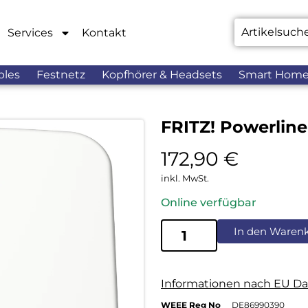
Services
Kontakt
bles
Festnetz
Kopfhörer & Headsets
Smart Hom
FRITZ! Powerlin
172,90
€
inkl. MwSt.
Online verfügbar
In den Waren
Informationen nach EU Da
WEEE Reg No
DE86990390