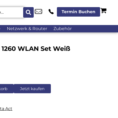
Termin Buchen
e
Netzwerk & Router
Zubehör
e 1260 WLAN Set Weiß
korb
Jetzt kaufen
ta Act