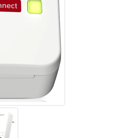
Das FRITZ!Powerline 1260 WLA
Fernseher oder Spielekonsole
Heimnetz über ultraschnelles 
werden lange Distanzen sowie
gemeistert. Gegenüber Powerl
ermöglicht FRITZ!Powerline 1
Verbindungen – bei hoher Ener
Anwendungen werden so zeitgl
Schnelles WLAN AC+N
Der FRITZ!Powerline 1260-Ada
Gigabit Tempo. Das WLAN kann 
auch in Räumen mit großem Ab
vorbereitet für WLAN Mesh eine
WPA2-Verschlüsselung, einfa
Protected Setup ) sowie Daten
(WLAN N), bietet das FRITZ!Po
beim kabellosen Surfen.
Leistungsstarke 2×2 MIMO-Tec
Das FRITZ!Powerline 1260 WLAN