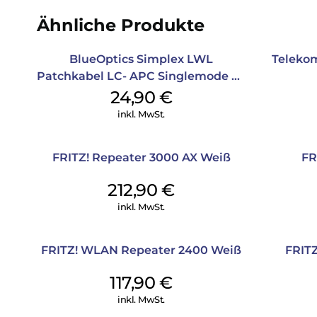
Ähnliche Produkte
BlueOptics Simplex LWL
Teleko
Patchkabel LC- APC Singlemode 20
m Yellow
24,90
€
inkl. MwSt.
FRITZ! Repeater 3000 AX Weiß
FR
212,90
€
inkl. MwSt.
FRITZ! WLAN Repeater 2400 Weiß
FRITZ
117,90
€
inkl. MwSt.