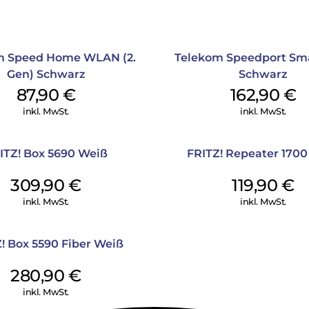
m Speed Home WLAN (2.
Telekom Speedport Sma
Gen) Schwarz
Schwarz
87,90
€
162,90
€
inkl. MwSt.
inkl. MwSt.
ITZ! Box 5690 Weiß
FRITZ! Repeater 170
309,90
€
119,90
€
inkl. MwSt.
inkl. MwSt.
! Box 5590 Fiber Weiß
280,90
€
inkl. MwSt.