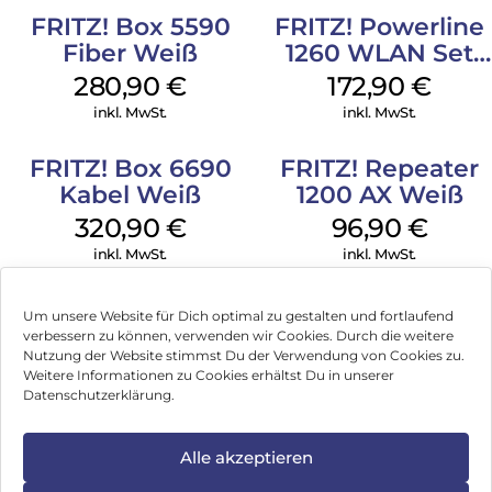
FRITZ! Box 5590
FRITZ! Powerline
Fiber Weiß
1260 WLAN Set
Weiß
280,90
€
172,90
€
inkl. MwSt.
inkl. MwSt.
FRITZ! Box 6690
FRITZ! Repeater
Kabel Weiß
1200 AX Weiß
320,90
€
96,90
€
inkl. MwSt.
inkl. MwSt.
Um unsere Website für Dich optimal zu gestalten und fortlaufend
verbessern zu können, verwenden wir Cookies. Durch die weitere
Nutzung der Website stimmst Du der Verwendung von Cookies zu.
Impressum
Weitere Informationen zu Cookies erhältst Du in unserer
Datenschutzerklärung.
AGB
Datenschutz
Alle akzeptieren