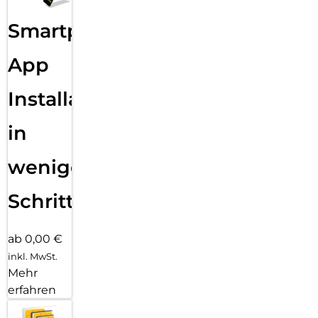
Sende eine Textnachricht, ruf jemanden an, lade Musik und
Smartphone
Podcasts und kontaktiere den Notruf – alles ohne dein
iPhone. Und jetzt bist du mit schnellem 5G unterwegs noch
besser verbunden.
App
Installation
in
wenigen
Schritten
ab 0,00 €
inkl. MwSt.
Mehr
erfahren