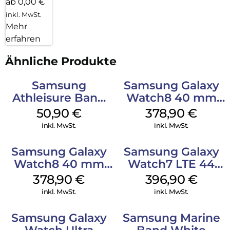
ab 0,00 €
inkl. MwSt.
Mehr
erfahren
Ähnliche Produkte
Samsung
Samsung Galaxy
Athleisure Band
Watch8 40 mm
(M/L) Galaxy
Graphite
50,90
€
378,90
€
Watch8/Watch8
inkl. MwSt.
inkl. MwSt.
Classic Green
Samsung Galaxy
Samsung Galaxy
Watch8 40 mm
Watch7 LTE 44
Silver
mm Green
378,90
€
396,90
€
inkl. MwSt.
inkl. MwSt.
Samsung Galaxy
Samsung Marine