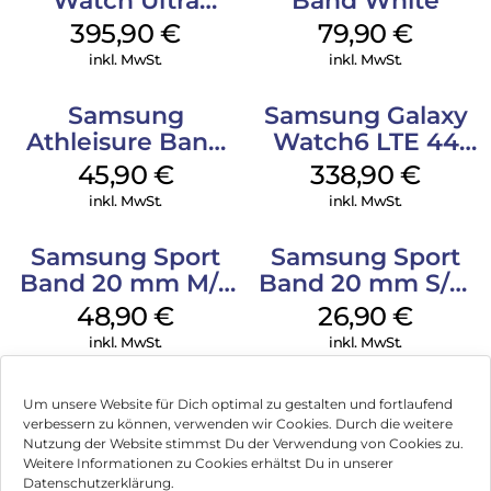
Watch Ultra
Band White
Titanium White
395,90
€
79,90
€
inkl. MwSt.
inkl. MwSt.
Samsung
Samsung Galaxy
Athleisure Band
Watch6 LTE 44
S/M Galaxy
mm Graphite
45,90
€
338,90
€
Watch7 Cream
inkl. MwSt.
inkl. MwSt.
Samsung Sport
Samsung Sport
Band 20 mm M/L
Band 20 mm S/M
Galaxy Watch
Galaxy Watch4
48,90
€
26,90
€
Series Silber
Serie Graphite
inkl. MwSt.
inkl. MwSt.
Um unsere Website für Dich optimal zu gestalten und fortlaufend
verbessern zu können, verwenden wir Cookies. Durch die weitere
Nutzung der Website stimmst Du der Verwendung von Cookies zu.
Impressum
Weitere Informationen zu Cookies erhältst Du in unserer
Datenschutzerklärung.