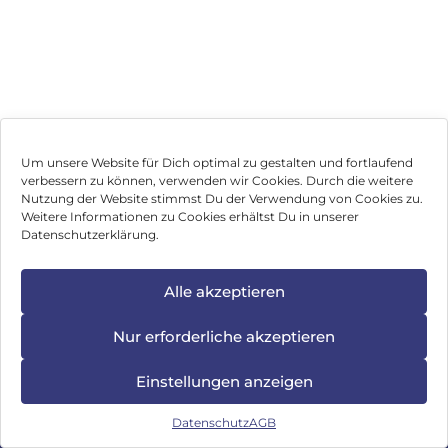
Um unsere Website für Dich optimal zu gestalten und fortlaufend
verbessern zu können, verwenden wir Cookies. Durch die weitere
Nutzung der Website stimmst Du der Verwendung von Cookies zu.
Impressum
Weitere Informationen zu Cookies erhältst Du in unserer
Datenschutzerklärung.
AGB
Datenschutz
Alle akzeptieren
Vertrag widerrufen
Nur erforderliche akzeptieren
Hinweis zur Batterieentsorgung
Einstellungen anzeigen
Newsletter
Datenschutz
AGB
©
2026
, Brodos AG – All Rights Reserved.