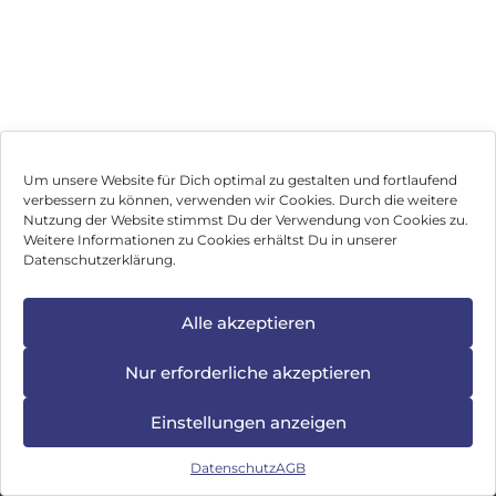
Mehr Erfahren
Um unsere Website für Dich optimal zu gestalten und fortlaufend
verbessern zu können, verwenden wir Cookies. Durch die weitere
Nutzung der Website stimmst Du der Verwendung von Cookies zu.
Impressum
Weitere Informationen zu Cookies erhältst Du in unserer
Datenschutzerklärung.
AGB
Datenschutz
Alle akzeptieren
Vertrag widerrufen
Nur erforderliche akzeptieren
Hinweis zur Batterieentsorgung
Einstellungen anzeigen
Newsletter
Datenschutz
AGB
©
2026
, Brodos AG – All Rights Reserved.