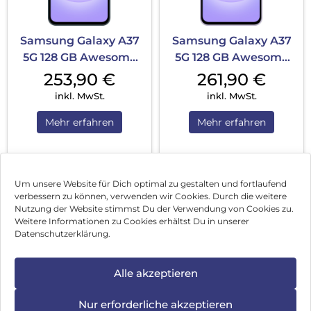
Samsung Galaxy A37
Samsung Galaxy A37
5G 128 GB Awesome
5G 128 GB Awesome
Graygreen
Lavender
253,90
€
261,90
€
inkl. MwSt.
inkl. MwSt.
Mehr erfahren
Mehr erfahren
1
2
3
…
49
Nächste
Um unsere Website für Dich optimal zu gestalten und fortlaufend
verbessern zu können, verwenden wir Cookies. Durch die weitere
Nutzung der Website stimmst Du der Verwendung von Cookies zu.
Impressum
Weitere Informationen zu Cookies erhältst Du in unserer
Datenschutzerklärung.
AGB
Datenschutz
Alle akzeptieren
Vertrag widerrufen
Nur erforderliche akzeptieren