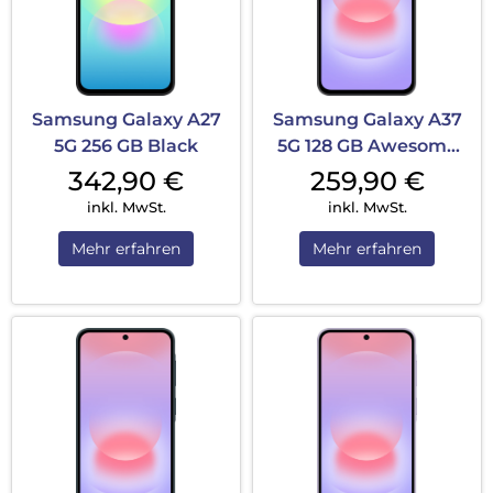
Samsung Galaxy A27
Samsung Galaxy A37
5G 256 GB Black
5G 128 GB Awesome
Charcoal
342,90
€
259,90
€
inkl. MwSt.
inkl. MwSt.
Mehr erfahren
Mehr erfahren