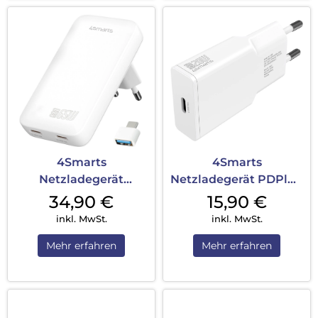
4Smarts
4Smarts
Netzladegerät
Netzladegerät PDPlug
FlatPlug Slim Dual
Slim 20W GaN 1C und
34,90
€
15,90
€
65W GaN 2...
U...
inkl. MwSt.
inkl. MwSt.
Mehr erfahren
Mehr erfahren