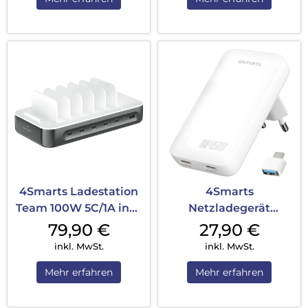
4Smarts Ladestation
4Smarts
Team 100W 5C/1A inkl.
Netzladegerät
6 Kabel...
FlatPlug Slim Dual
79,90
€
27,90
€
45W GaN 2...
inkl. MwSt.
inkl. MwSt.
Mehr erfahren
Mehr erfahren