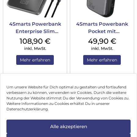
4Smarts Powerbank
4Smarts Powerbank
Enterprise Slim
Pocket mit
20000mAh 122.5W...
integriertem USB-C
108,90
€
49,90
€
Ka...
inkl. MwSt.
inkl. MwSt.
Mehr erfahren
Mehr erfahren
1
2
3
…
9
Nächste
Um unsere Website für Dich optimal zu gestalten und fortlaufend
verbessern zu können, verwenden wir Cookies. Durch die weitere
Nutzung der Website stimmst Du der Verwendung von Cookies zu.
Impressum
Weitere Informationen zu Cookies erhältst Du in unserer
Datenschutzerklärung.
AGB
Datenschutz
Alle akzeptieren