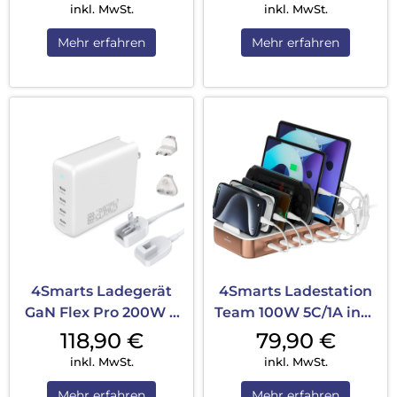
inkl. MwSt.
inkl. MwSt.
Mehr erfahren
Mehr erfahren
4Smarts Ladegerät
4Smarts Ladestation
GaN Flex Pro 200W 4
Team 100W 5C/1A inkl.
USB-C Travel...
6 Kabel...
118,90
€
79,90
€
inkl. MwSt.
inkl. MwSt.
Mehr erfahren
Mehr erfahren