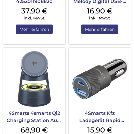
4252011908820
Melody Digital USB-C
Weiß
37,90
€
16,90
€
inkl. MwSt.
inkl. MwSt.
Mehr erfahren
Mehr erfahren
4Smarts 4smarts Qi2
4Smarts Kfz
Charging Station Aura
Ladegerät Rapid
Sound Sp...
Schwarz
68,90
€
15,90
€