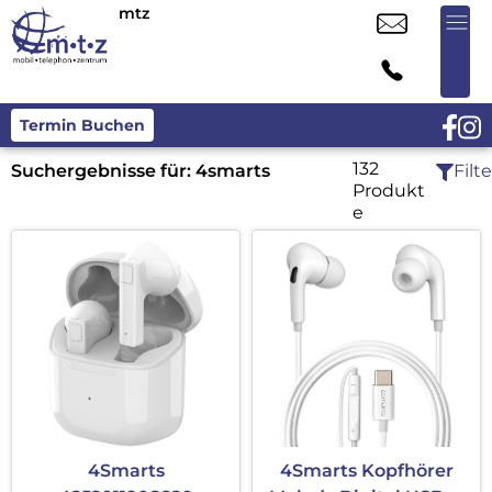
mtz
Termin Buchen
132
Suchergebnisse für:
4smarts
Filte
Produkt
e
4Smarts
4Smarts Kopfhörer